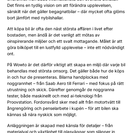
Det finns en tydlig vision om att förändra upplevelsen,
särskilt när det gäller begagnatbilar – där mycket ofta glöms
bort jämfört med nybilshallar.
Att köpa bil är ofta den näst största affären i livet efter
bostaden, men ändå är det vanligt att mötas av
oinspirerande miljöer och ett svalt mottagande. Målet är att
göra bilköpet till en lustfylld upplevelse – inte ett nödvändigt
ont.
På Wowto är det därför viktigt att skapa en miljö där varje bil
behandlas med största omsorg. Det gäller både hur de köps
in och hur de presenteras. Bilarna handplockas med
noggrannhet – från Saab Aero till Ferrari – med fokus på rätt
utrustning och skick. Därefter genomgår de noggranna
tester, både maskinellt och med ai-teknologi från
Proovstation. Fordonsvård sker med allt från motortvätt till
ångrengöring och penselarbete i kupén – för att bilen ska
kännas så nära nyskick som möjligt.
Anläggningen är skapad med känsla för detaljer – från
materialval och växtlighet till glasväggar som släpper in