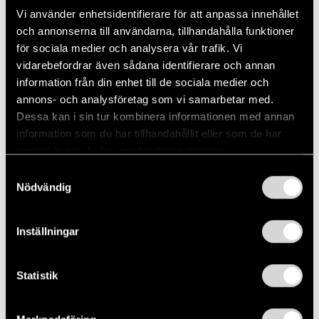
Vi använder enhetsidentifierare för att anpassa innehållet
och annonserna till användarna, tillhandahålla funktioner
för sociala medier och analysera vår trafik. Vi
vidarebefordrar även sådana identifierare och annan
information från din enhet till de sociala medier och
annons- och analysföretag som vi samarbetar med.
Artikel skriven av
Dessa kan i sin tur kombinera informationen med annan
Redaktionen
information som du har tillhandahållit eller som de har
samlat in när du har använt deras tjänster.
Vi är hjärtat bakom allt innehåll på Wowto,
bestående av skribenter och bilentusiaster
Samtyckesval
som delar med sig av nyheter, guider och
Nödvändig
djupgående artiklar om allt som rör bilvärlden.
Vårt mål är att informera, inspirera och
vägleda dig genom din bilresa, från köpguider
Inställningar
till underhållstips.
Statistik