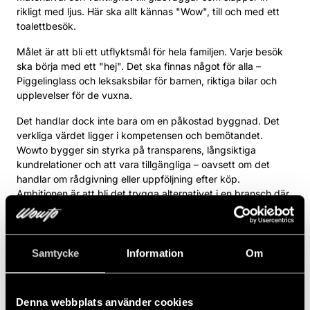
rikligt med ljus. Här ska allt kännas "Wow", till och med ett
toalettbesök.
Målet är att bli ett utflyktsmål för hela familjen. Varje besök
ska börja med ett "hej". Det ska finnas något för alla –
Piggelinglass och leksaksbilar för barnen, riktiga bilar och
upplevelser för de vuxna.
Det handlar dock inte bara om en påkostad byggnad. Det
verkliga värdet ligger i kompetensen och bemötandet.
Wowto bygger sin styrka på transparens, långsiktiga
kundrelationer och att vara tillgängliga – oavsett om det
handlar om rådgivning eller uppföljning efter köp.
Ambitionen är att bli det trygga alternativet i en bransch där
förtroende ofta brister.
Wowto har gått från att vara en utmanare till att nu ta nästa
steg – att omdefiniera hur ett bilköp ska kännas.
Samtycke
Information
Om
Denna webbplats använder cookies