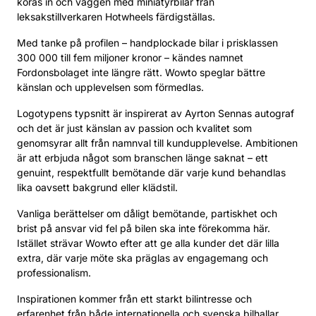
köras in och väggen med miniatyrbilar från
leksakstillverkaren Hotwheels färdigställas.
Med tanke på profilen – handplockade bilar i prisklassen
300 000 till fem miljoner kronor – kändes namnet
Fordonsbolaget inte längre rätt. Wowto speglar bättre
känslan och upplevelsen som förmedlas.
Logotypens typsnitt är inspirerat av Ayrton Sennas autograf
och det är just känslan av passion och kvalitet som
genomsyrar allt från namnval till kundupplevelse. Ambitionen
är att erbjuda något som branschen länge saknat – ett
genuint, respektfullt bemötande där varje kund behandlas
lika oavsett bakgrund eller klädstil.
Vanliga berättelser om dåligt bemötande, partiskhet och
brist på ansvar vid fel på bilen ska inte förekomma här.
Istället strävar Wowto efter att ge alla kunder det där lilla
extra, där varje möte ska präglas av engagemang och
professionalism.
Inspirationen kommer från ett starkt bilintresse och
erfarenhet från både internationella och svenska bilhallar.