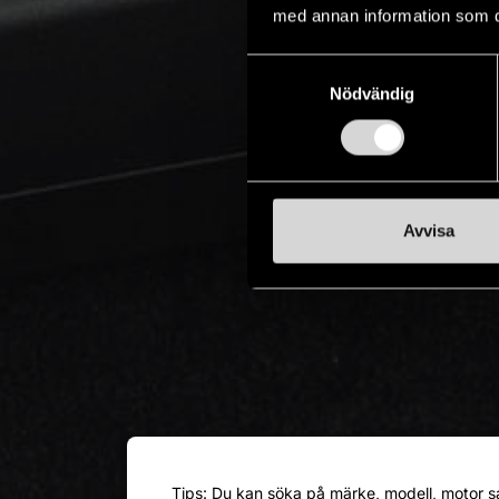
med annan information som du 
Samtyckesval
Nödvändig
Avvisa
Tips: Du kan söka på märke, modell, motor s