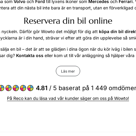
rna som
Volvo
och
Ford
till lyxens ikoner som
Mercedes
och
Ferrari
.
tera att din nästa bil inte bara är en transport, utan en förverkligad
Reservera din bil online
nyckeln. Därför gör Wowto det möjligt för dig att
köpa din bil direk
ycklarna är i din hand, strävar vi efter att göra din upplevelse så smi
 sälja en bil – det är att se glädjen i dina ögon när du kör iväg i bile
ssar dig?
Kontakta oss
eller kom ut till vår anläggning så hjälper våra 
Läs mer
4.81
/ 5 baserat på 1 449 omdöme
På Reco kan du läsa vad vår kunder säger om oss på Wowto!