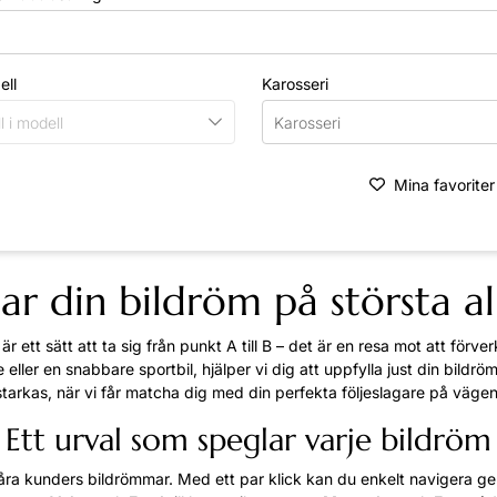
ell
Karosseri
l i modell
Karosseri
Mina favoriter
tar din bildröm på största al
 är ett sätt att ta sig från punkt A till B – det är en resa mot att för
 eller en snabbare sportbil, hjälper vi dig att uppfylla just din bildr
starkas, när vi får matcha dig med din perfekta följeslagare på vägen
Ett urval som speglar varje bildröm
våra kunders bildrömmar. Med ett par klick kan du enkelt navigera g