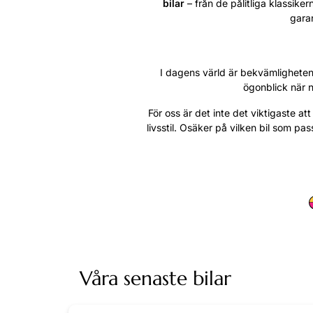
bilar
– från de pålitliga klassike
garan
I dagens värld är bekvämligheten 
ögonblick när n
För oss är det inte det viktigaste att
livsstil. Osäker på vilken bil som pa
Våra senaste bilar