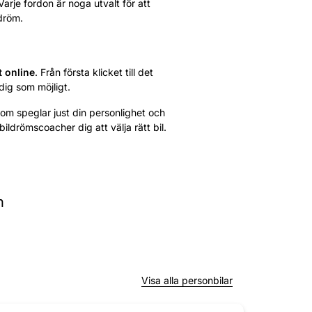
 Varje fordon är noga utvalt för att
 dröm.
t online
. Från första klicket till det
dig som möjligt.
n som speglar just din personlighet och
bildrömscoacher dig att välja rätt bil.
n
Visa alla personbilar