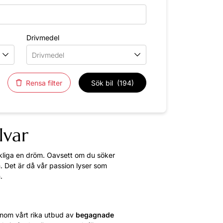
Drivmedel
Drivmedel
Rensa filter
Sök bil
(194)
lvar
verkliga en dröm. Oavsett om du söker
öm. Det är då vår passion lyser som
.
enom vårt rika utbud av
begagnade