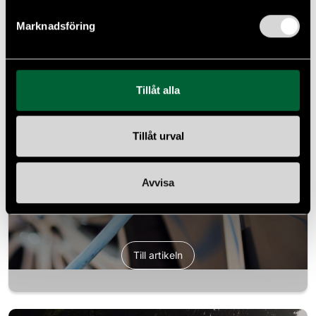
July 1, 2024
Dela
Marknadsföring
Tillåt alla
Tillåt urval
Avmattning på
Avvisa
elbilsmarknaden
Till artikeln