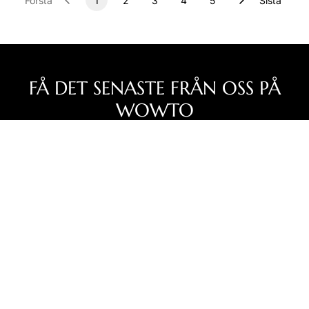
Första
1
2
3
4
5
Sista
FÅ DET SENASTE FRÅN OSS PÅ
WOWTO
Få de senaste nyheterna, erbjudandena och tipsen för ett
tryggt och smart bilägande direkt i din mejl och mobil.
Prenumerera