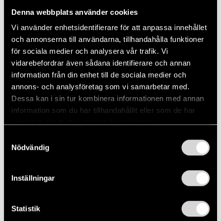
Denna webbplats använder cookies
August 16, 2024
Dela
Vi använder enhetsidentifierare för att anpassa innehållet
och annonserna till användarna, tillhandahålla funktioner
för sociala medier och analysera vår trafik. Vi
vidarebefordrar även sådana identifierare och annan
information från din enhet till de sociala medier och
annons- och analysföretag som vi samarbetar med.
Dessa kan i sin tur kombinera informationen med annan
information som du har tillhandahållit eller som de har
Bildrömmar på Ba(r)ndagen
samlat in när du har använt deras tjänster.
Samtyckesval
Nödvändig
Inställningar
Till artikeln
Statistik