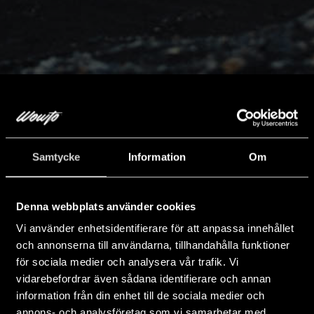
10 578
575
23
44
Uppfyllda bildrömmar
Bilar i lager
Anställda
Bilmärken
Samtycke
Information
Om
Välkommen till Wowto
Denna webbplats använder cookies
Where car dreams comes true
Vi använder enhetsidentifierare för att anpassa innehållet
och annonserna till användarna, tillhandahålla funktioner
Välkommen till Wowto, arkitekterna bakom en revolution inom
för sociala medier och analysera vår trafik. Vi
bilbranschen. Genom att utmana konventioner och tänja på
vidarebefordrar även sådana identifierare och annan
gränserna sätter vi en ny standard för vad du kan förvänta dig
information från din enhet till de sociala medier och
av ditt bilköp. Vårt mål? Att inte bara förändra spelet utan att
annons- och analysföretag som vi samarbetar med.
helt omdefiniera det, med ett kundbemötande som inte liknar