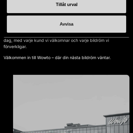
Tillåt urval
bildröm. Varje dröm är lika stor, och varje dröm är lika viktig.
Att välja Wowto betyder att du väljer en partner som står vid din
sida, engagerad i att förverkliga just dina bilambitioner. Vår resa
Avvisa
började med en vision om att göra bilköp till en upplevelse fylld
av glädje och spänning, och det är en resa som växer för varje
dag, med varje kund vi välkomnar och varje bildröm vi
förverkligar.
Välkommen in till Wowto – där din nästa bildröm väntar.