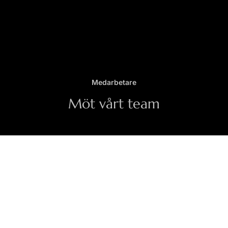
Medarbetare
Möt vårt team
Medarbetare
FÅ DET SENASTE FRÅN OSS PÅ