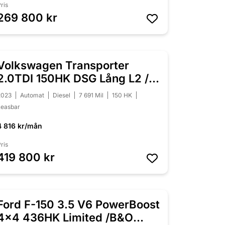
ris
269 800 kr
Volkswagen Transporter
NYINKOMMEN
2.0TDI 150HK DSG Lång L2 /
Drag/ Moms
2023
Automat
Diesel
7 691 Mil
150 HK
Leasbar
4 816 kr/mån
ris
419 800 kr
Ford F-150 3.5 V6 PowerBoost
NEDSATT 20 000 KR
4x4 436HK Limited /B&O