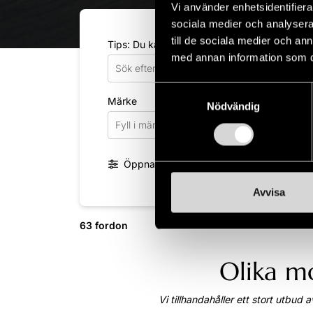
Vi använder enhetsidentifierar
sociala medier och analysera 
till de sociala medier och a
Tips: Du kan söka på märke, modell, motor s
med annan information som du 
Samtyckesval
Märke
Mod
Nödvändig
Fyll i märke
Fyl
Öppna fler filter
Avvisa
63 fordon
Olika m
Vi tillhandahåller ett stort utbud 