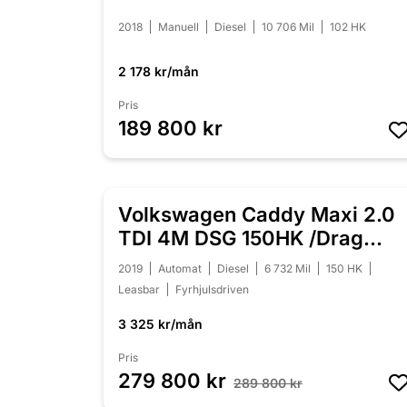
Sits
2018
Manuell
Diesel
10 706 Mil
102 HK
2 178 kr/mån
Pris
189 800 kr
Volkswagen Caddy Maxi 2.0
NEDSATT 10 000 KR
TDI 4M DSG 150HK /Drag
/Moms
2019
Automat
Diesel
6 732 Mil
150 HK
Leasbar
Fyrhjulsdriven
3 325 kr/mån
Pris
279 800 kr
289 800 kr