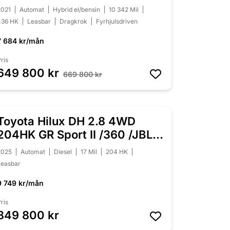
/Moms
2021
Automat
Hybrid el/bensin
10 342 Mil
436 HK
Leasbar
Dragkrok
Fyrhjulsdriven
7 684 kr/mån
ris
649 800 kr
669 800 kr
Toyota Hilux DH 2.8 4WD
204HK GR Sport II /360 /JBL
/17mil
2025
Automat
Diesel
17 Mil
204 HK
Leasbar
9 749 kr/mån
ris
849 800 kr