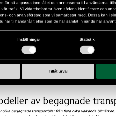
e för att anpassa innehållet och annonserna till användarna, tillh
vår trafik. Vi vidarebefordrar även sådana identifierare och anna
nnons- och analysföretag som vi samarbetar med. Dessa kan i sin
amt utrustning
har tillhandahållit eller som de har samlat in när du har använt 
ell
Karosseri
Inställningar
Statistik
l i modell
Karosseri
Mina favoriter
Tillåt urval
odeller av begagnade transp
av olika begagnade transportbilar från flera olika välkända bilmärken. I 