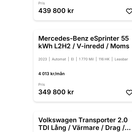
Pris
439 800 kr
Mercedes-Benz eSprinter 55
kWh L2H2 / V-inredd / Moms
2023
Automat
El
1 770 Mil
116 HK
Leasbar
4 013 kr/mån
Pris
349 800 kr
Volkswagen Transporter 2.0
TDI Lång / Värmare / Drag /3-