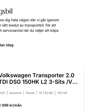
gsbil
jare dig hela vägen där vi går igenom
ätt beslut av transportbil. För att
 serviceavtal när du väljer att köpa
dan idag
Volkswagen Transporter 2.0
NYINKOMMEN
TDI DSG 150HK L2 3-Sits /V-
Inred
2021
Automat
Diesel
14 722 Mil
150 HK
3 096 kr/mån