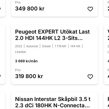
Pris
P
349 800 kr
Peugeot EXPERT Utökat Last
2.0 HDI 144HK L2 3-Sits
Moms
2022
Automat
Diesel
1 719 Mil
144 HK
Leasbar
3 669 kr/mån
Pris
P
319 800 kr
Nissan Interstar Skåpbil 3.5 t
2.3 dCi 180HK N-Connecta