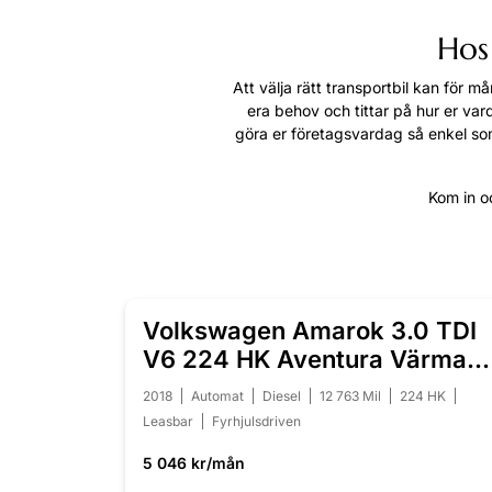
Hos 
Att välja rätt transportbil kan för 
era behov och tittar på hur er var
göra er företagsvardag så enkel som
Kom in oc
Volkswagen Amarok 3.0 TDI
NYINKOMMEN
V6 224 HK Aventura Värmare
Moms
2018
Automat
Diesel
12 763 Mil
224 HK
Leasbar
Fyrhjulsdriven
5 046 kr/mån