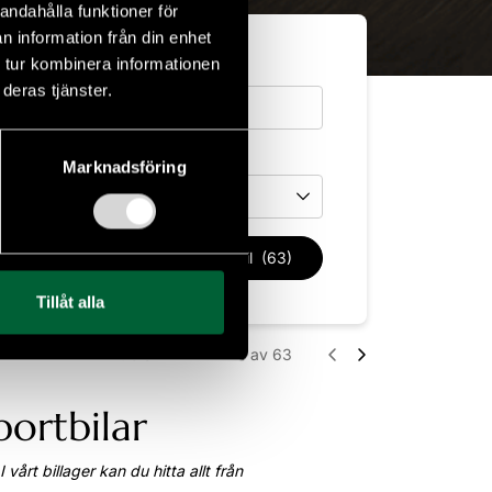
andahålla funktioner för
n information från din enhet
 tur kombinera informationen
deras tjänster.
Drivmedel
Marknadsföring
Drivmedel
Rensa filter
Sök bil
(63)
Tillåt alla
Filtrera
1 - 18
av 63
ortbilar
vårt billager kan du hitta allt från