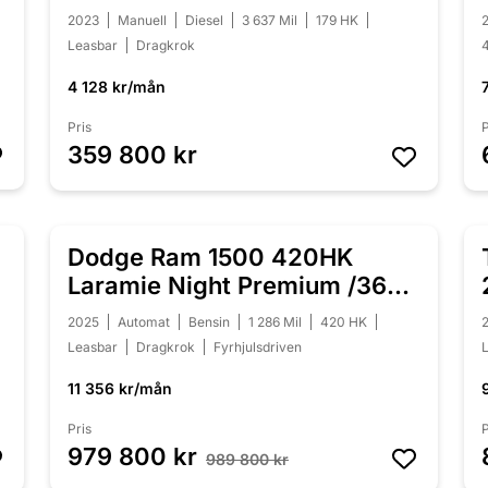
L3H2
2023
Manuell
Diesel
3 637 Mil
179 HK
Leasbar
Dragkrok
4 128 kr/mån
Pris
P
359 800 kr
Dodge Ram 1500 420HK
NEDSATT 10 000 KR
Laramie Night Premium /360
/Moms
2025
Automat
Bensin
1 286 Mil
420 HK
Leasbar
Dragkrok
Fyrhjulsdriven
11 356 kr/mån
Pris
P
979 800 kr
989 800 kr