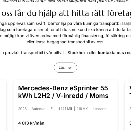
chassin och små skåp- eller större skåpbilar med plats för massor.
oss får du hjälp att hitta rätt företa
många upplevas som svårt. Därför hjälpa våra kunniga transportbilssäl
dag som företagare ser ut för att du som kund ska känna att du fattar r
 möjligt kan vi även ordna med förmånlig finansiering, försäkring och
eller leasa begagnad transportbil av oss.
h provkör transportbil i vår bilhall i Stockholm eller
kontakta oss re
Läs mer
Mercedes-Benz eSprinter 55
NYINKOMMEN
kWh L2H2 / V-inredd / Moms
2023
Automat
El
1 141 Mil
116 HK
Leasbar
4 013 kr/mån