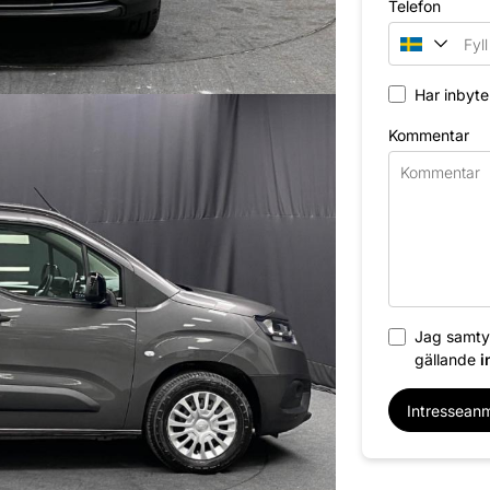
Telefon
Har inbyte
Kommentar
Jag samtyc
gällande
i
Intressean