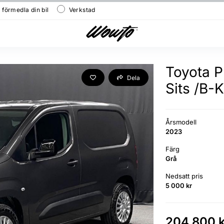
/ förmedla din bil
Verkstad
Toyota P
Dela
Sits /B
Årsmodell
2023
Färg
Grå
Nedsatt pris
5 000 kr
204 800 