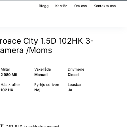
Blogg
Karriär
Om oss
Kontakta oss
roace City 1.5D 102HK 3-
-Kamera /Moms
Miltal
Växellåda
Drivmedel
2 980 Mil
Manuell
Diesel
Hästkrafter
Fyrhjulsdriven
Leasbar
102 HK
Nej
Ja
kr
(163 840 kr exklusive moms)