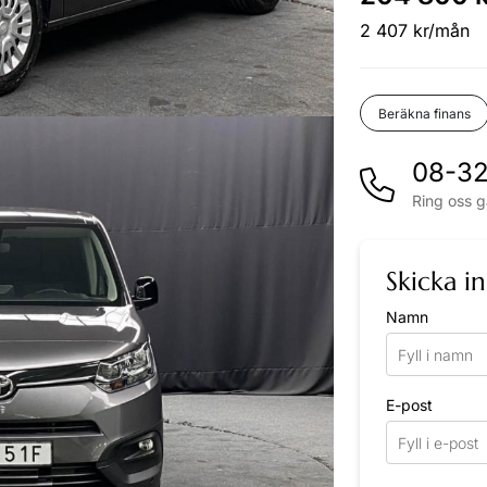
2 407 kr/mån
Beräkna finans
08-32
Ring oss g
Skicka i
Namn
E-post