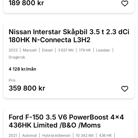
189 800 kr
Nissan Interstar Skåpbil 3.5 t 2.3 dCi
180HK N-Connecta L3H2
2023
Manuell
Diesel
3 637 Mil
179 HK
Leasbar
Dragkrok
4 128 kr/mån
Pris
359 800 kr
Ford F-150 3.5 V6 PowerBoost 4x4
NEDSATT 20 000 KR
436HK Limited /B&O /Moms
2021
Automat
Hybrid el/bensin
10 342 Mil
436 HK