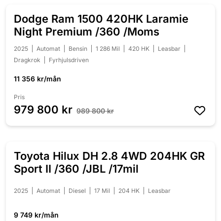
Dodge Ram 1500 420HK Laramie
NEDSATT 10 000 KR
Night Premium /360 /Moms
2025
Automat
Bensin
1 286 Mil
420 HK
Leasbar
Dragkrok
Fyrhjulsdriven
11 356 kr/mån
Pris
979 800 kr
989 800 kr
Toyota Hilux DH 2.8 4WD 204HK GR
Sport II /360 /JBL /17mil
2025
Automat
Diesel
17 Mil
204 HK
Leasbar
9 749 kr/mån