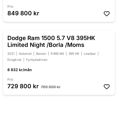
Pris
849 800 kr
Dodge Ram 1500 5.7 V8 395HK
NEDSATT 40 000 KR
Limited Night /Borla /Moms
2021
Automat
Bensin
9 995 Mil
395 HK
Leasbar
Dragkrok
Fyrhjulsdriven
8 832 kr/mån
Pris
729 800 kr
769 800 kr
Nissan NV300 2.0 dCi DCT 145HK
NEDSATT 5 000 KR
L2 3-Sits Working Star /Moms