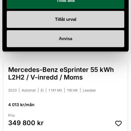
Tillåt alla
2018
Automat
Diesel
12 763 Mil
224 HK
Leasbar
Fyrhjulsdriven
Tillåt urval
5 046 kr/mån
Pris
Avvisa
439 800 kr
Mercedes-Benz eSprinter 55 kWh
L2H2 / V-inredd / Moms
2023
Automat
El
1 141 Mil
116 HK
Leasbar
4 013 kr/mån
Pris
349 800 kr