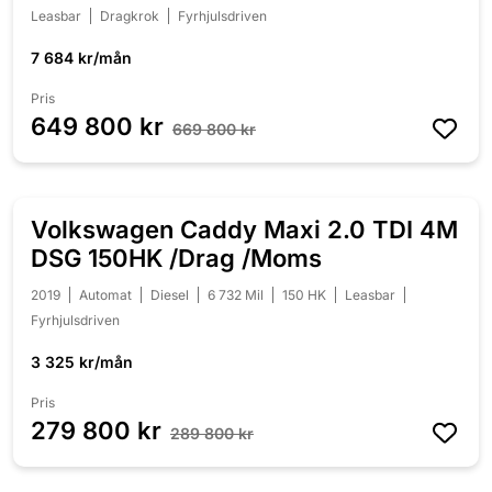
Leasbar
Dragkrok
Fyrhjulsdriven
7 684 kr/mån
Pris
649 800 kr
669 800 kr
Volkswagen Caddy Maxi 2.0 TDI 4M
NEDSATT 10 000 KR
DSG 150HK /Drag /Moms
2019
Automat
Diesel
6 732 Mil
150 HK
Leasbar
Fyrhjulsdriven
3 325 kr/mån
Pris
279 800 kr
289 800 kr