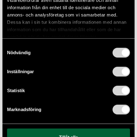
vidarebefordrar även sådana identifierare och annan
kontakta oss redan idag
information från din enhet till de sociala medier och
annons- och analysföretag som vi samarbetar med.
Läs mer
Dessa kan i sin tur kombinera informationen med annan
information som du har tillhandahållit eller som de har
samlat in när du har använt deras tjänster.
Iveco Daily 70-180 Biltransport
NYINKOMMEN
Samtyckesval
2710kg Lastvikt
Nödvändig
2022
Manuell
Diesel
24 042 Mil
179 HK
Leasbar
Dragkrok
Inställningar
6 308 kr/mån
Pris
Statistik
549 800 kr
Marknadsföring
Volkswagen Amarok 3.0 TDI V6 224
HK Aventura Värmare Moms