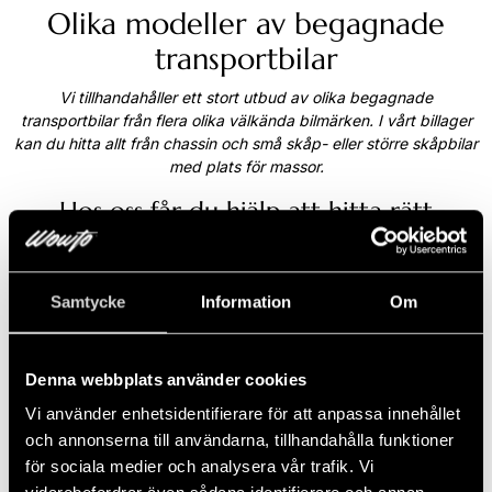
Olika modeller av begagnade
transportbilar
Vi tillhandahåller ett stort utbud av olika begagnade
transportbilar från flera olika välkända bilmärken. I vårt billager
kan du hitta allt från chassin och små skåp- eller större skåpbilar
med plats för massor.
Hos oss får du hjälp att hitta rätt
företagsbil
Att välja rätt transportbil kan för många upplevas som svårt.
Därför hjälpa våra kunniga transportbilssäljare dig hela vägen
Samtycke
Information
Om
där vi går igenom era behov och tittar på hur er vardag som
företagare ser ut för att du som kund ska känna att du fattar rätt
beslut av transportbil. För att göra er företagsvardag så enkel
Denna webbplats använder cookies
som möjligt kan vi även ordna med förmånlig finansiering,
Vi använder enhetsidentifierare för att anpassa innehållet
försäkring och serviceavtal när du väljer att köpa eller leasa
begagnad transportbil av oss.
och annonserna till användarna, tillhandahålla funktioner
för sociala medier och analysera vår trafik. Vi
Kom in och provkör transportbil i vår bilhall i Stockholm eller