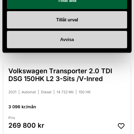
Tillåt alla
2023
Automat
El
1 141 Mil
116 HK
Leasbar
Tillåt urval
4 013 kr/mån
Pris
Avvisa
349 800 kr
Volkswagen Transporter 2.0 TDI
DSG 150HK L2 3-Sits /V-Inred
2021
Automat
Diesel
14 722 Mil
150 HK
3 096 kr/mån
Pris
269 800 kr