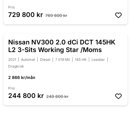
Pris
729 800 kr
769 800 kr
Nissan NV300 2.0 dCi DCT 145HK
NEDSATT 5 000 KR
L2 3-Sits Working Star /Moms
2021
Automat
Diesel
7 019 Mil
145 HK
Leasbar
Dragkrok
2 866 kr/mån
Pris
244 800 kr
249 800 kr
Ford Ranger DH 3.2 TDCi 4x4
200HK Wildtrak /Kåpa /Moms