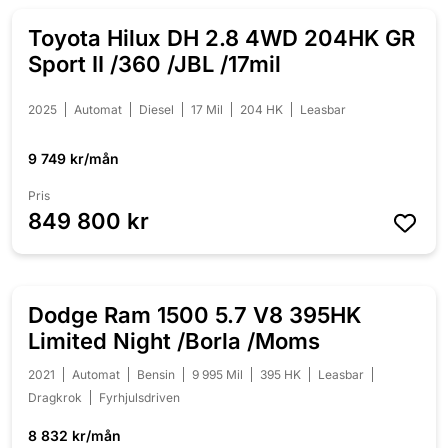
Toyota Hilux DH 2.8 4WD 204HK GR
Sport II /360 /JBL /17mil
2025
Automat
Diesel
17 Mil
204 HK
Leasbar
9 749 kr/mån
Pris
849 800 kr
Dodge Ram 1500 5.7 V8 395HK
NEDSATT 40 000 KR
Limited Night /Borla /Moms
2021
Automat
Bensin
9 995 Mil
395 HK
Leasbar
Dragkrok
Fyrhjulsdriven
8 832 kr/mån