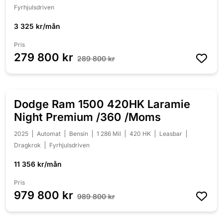
Fyrhjulsdriven
3 325 kr/mån
Pris
279 800 kr
289 800 kr
Dodge Ram 1500 420HK Laramie
NEDSATT 10 000 KR
Night Premium /360 /Moms
2025
Automat
Bensin
1 286 Mil
420 HK
Leasbar
Dragkrok
Fyrhjulsdriven
11 356 kr/mån
Pris
979 800 kr
989 800 kr