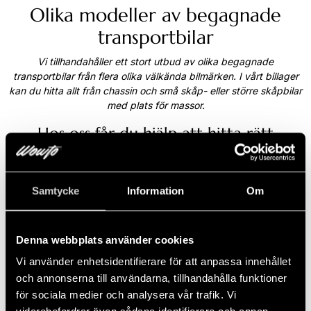
Olika modeller av begagnade
transportbilar
Vi tillhandahåller ett stort utbud av olika begagnade
transportbilar från flera olika välkända bilmärken. I vårt billager
kan du hitta allt från chassin och små skåp- eller större skåpbilar
med plats för massor.
Hos oss får du hjälp att hitta rätt
företagsbil
Att välja rätt transportbil kan för många upplevas som svårt.
Därför hjälpa våra kunniga transportbilssäljare dig hela vägen
Samtycke
Information
Om
där vi går igenom era behov och tittar på hur er vardag som
företagare ser ut för att du som kund ska känna att du fattar rätt
beslut av transportbil. För att göra er företagsvardag så enkel
Denna webbplats använder cookies
som möjligt kan vi även ordna med förmånlig finansiering,
Vi använder enhetsidentifierare för att anpassa innehållet
försäkring och serviceavtal när du väljer att köpa eller leasa
begagnad transportbil av oss.
och annonserna till användarna, tillhandahålla funktioner
för sociala medier och analysera vår trafik. Vi
Kom in och provkör transportbil i vår bilhall i Stockholm eller