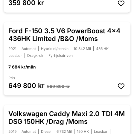
359 800 kr
Ford F-150 3.5 V6 PowerBoost 4x4
NEDSATT 20 000 KR
436HK Limited /B&O /Moms
2021
Automat
Hybrid el/bensin
10 342 Mil
436 HK
Leasbar
Dragkrok
Fyrhjulsdriven
7 684 kr/mån
Pris
649 800 kr
669 800 kr
Volkswagen Caddy Maxi 2.0 TDI 4M
NEDSATT 10 000 KR
DSG 150HK /Drag /Moms
2019
Automat
Diesel
6 732 Mil
150 HK
Leasbar