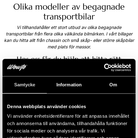
Olika modeller av begagnade
transportbilar
Vi tillhandahåller ett stort utbud av olika begagnade
transportbilar från flera olika välkända bilmärken. I vårt billager
kan du hitta allt från chassin och små skåp- eller större skåpbilar
med plats för massor.
Hos oss får du hjälp att hitta rätt
företagsbil
Att välja rätt transportbil kan för många upplevas som svårt.
Därför hjälpa våra kunniga transportbilssäljare dig hela vägen
Samtycke
Information
Om
där vi går igenom era behov och tittar på hur er vardag som
företagare ser ut för att du som kund ska känna att du fattar rätt
beslut av transportbil. För att göra er företagsvardag så enkel
Denna webbplats använder cookies
som möjligt kan vi även ordna med förmånlig finansiering,
Vi använder enhetsidentifierare för att anpassa innehållet
försäkring och serviceavtal när du väljer att köpa eller leasa
begagnad transportbil av oss.
och annonserna till användarna, tillhandahålla funktioner
för sociala medier och analysera vår trafik. Vi
Kom in och provkör transportbil i vår bilhall i Stockholm eller