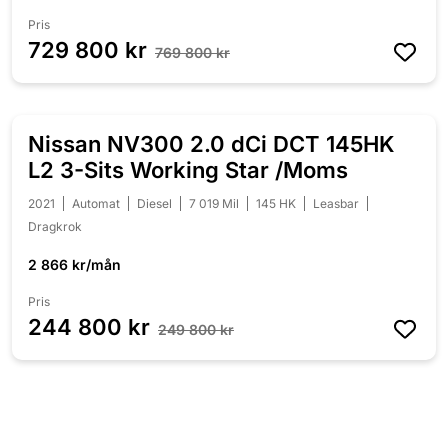
Pris
729 800 kr
769 800 kr
Nissan NV300 2.0 dCi DCT 145HK
NEDSATT 5 000 KR
L2 3-Sits Working Star /Moms
2021
Automat
Diesel
7 019 Mil
145 HK
Leasbar
Dragkrok
2 866 kr/mån
Pris
244 800 kr
249 800 kr
Ford Ranger DH 3.2 TDCi 4x4
200HK Wildtrak /Kåpa /Moms