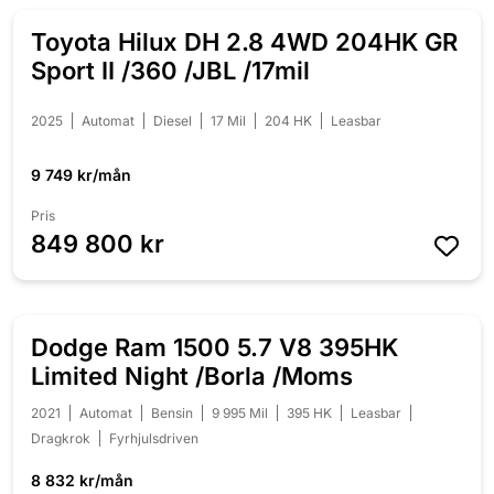
Toyota Hilux DH 2.8 4WD 204HK GR
Sport II /360 /JBL /17mil
2025
Automat
Diesel
17 Mil
204 HK
Leasbar
9 749 kr/mån
Pris
849 800 kr
Dodge Ram 1500 5.7 V8 395HK
NEDSATT 40 000 KR
Limited Night /Borla /Moms
2021
Automat
Bensin
9 995 Mil
395 HK
Leasbar
Dragkrok
Fyrhjulsdriven
8 832 kr/mån