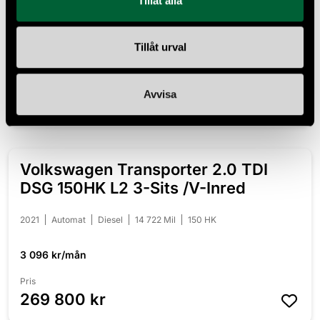
Tillåt alla
2023
Automat
El
1 141 Mil
116 HK
Leasbar
Tillåt urval
4 013 kr/mån
Pris
Avvisa
349 800 kr
Volkswagen Transporter 2.0 TDI
DSG 150HK L2 3-Sits /V-Inred
2021
Automat
Diesel
14 722 Mil
150 HK
3 096 kr/mån
Pris
269 800 kr