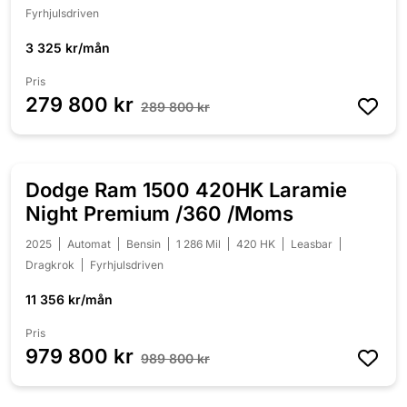
Fyrhjulsdriven
3 325 kr/mån
Pris
279 800 kr
289 800 kr
Dodge Ram 1500 420HK Laramie
NEDSATT 10 000 KR
Night Premium /360 /Moms
2025
Automat
Bensin
1 286 Mil
420 HK
Leasbar
Dragkrok
Fyrhjulsdriven
11 356 kr/mån
Pris
979 800 kr
989 800 kr