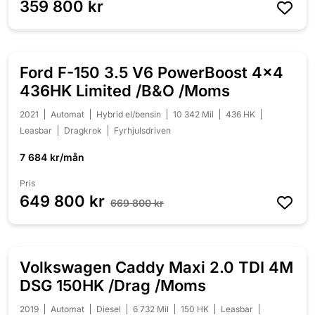
359 800 kr
Ford F-150 3.5 V6 PowerBoost 4x4
NEDSATT 20 000 KR
436HK Limited /B&O /Moms
2021
Automat
Hybrid el/bensin
10 342 Mil
436 HK
Leasbar
Dragkrok
Fyrhjulsdriven
7 684 kr/mån
Pris
649 800 kr
669 800 kr
Volkswagen Caddy Maxi 2.0 TDI 4M
NEDSATT 10 000 KR
DSG 150HK /Drag /Moms
2019
Automat
Diesel
6 732 Mil
150 HK
Leasbar