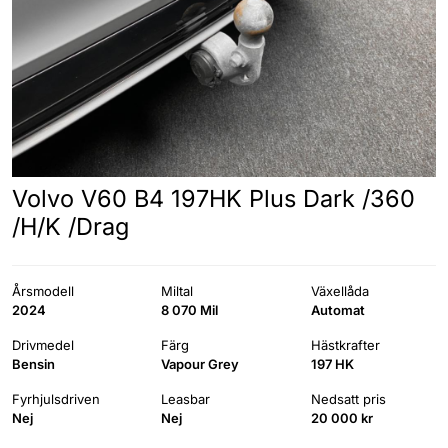
Volvo V60 B4 197HK Plus Dark /360
/H/K /Drag
Årsmodell
Miltal
Växellåda
2024
8 070 Mil
Automat
Drivmedel
Färg
Hästkrafter
Bensin
Vapour Grey
197 HK
Fyrhjulsdriven
Leasbar
Nedsatt pris
Nej
Nej
20 000 kr