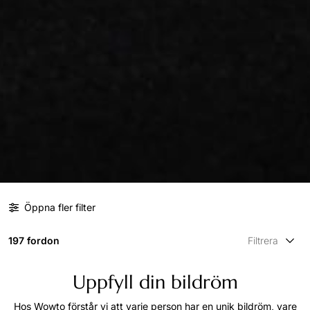
Öppna fler filter
197 fordon
Filtrera
Uppfyll din bildröm
Hos Wowto förstår vi att varje person har en unik bildröm, vare