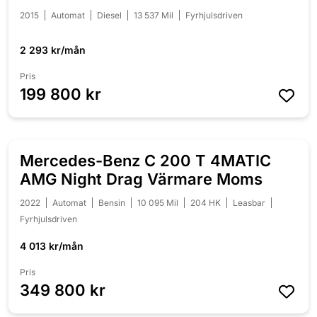
2015
Automat
Diesel
13 537 Mil
Fyrhjulsdriven
2 293 kr/mån
Pris
199 800 kr
Mercedes-Benz C 200 T 4MATIC
NYINKOMMEN
AMG Night Drag Värmare Moms
2022
Automat
Bensin
10 095 Mil
204 HK
Leasbar
Fyrhjulsdriven
4 013 kr/mån
Pris
349 800 kr