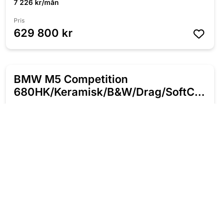
7 226 kr/mån
Pris
629 800 kr
BMW M5 Competition
680HK/Keramisk/B&W/Drag/SoftClose
spec
2019
Automat
Bensin
11 559 Mil
680 HK
Fyrhjulsdriven
8 029 kr/mån
Pris
699 800 kr
Subaru WRX STI 2.5 300HK AWD /