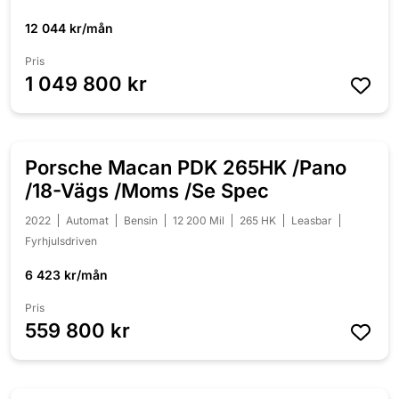
12 044 kr/mån
Pris
1 049 800 kr
Porsche Macan PDK 265HK /Pano
NYINKOMMEN
/18-Vägs /Moms /Se Spec
2022
Automat
Bensin
12 200 Mil
265 HK
Leasbar
Fyrhjulsdriven
6 423 kr/mån
Pris
559 800 kr