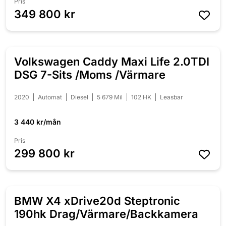
Pris
349 800 kr
Volkswagen Caddy Maxi Life 2.0TDI
NYINKOMMEN
DSG 7-Sits /Moms /Värmare
2020
Automat
Diesel
5 679 Mil
102 HK
Leasbar
3 440 kr/mån
Pris
299 800 kr
BMW X4 xDrive20d Steptronic
NYINKOMMEN
190hk Drag/Värmare/Backkamera