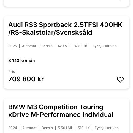
Audi RS3 Sportback 2.5TFSI 400HK
NYINKOMMEN
/RS-Skalstolar/Svensksåld
2025
Automat
Bensin
149 Mil
400 HK
Fyrhjulsdriven
8 143 kr/mån
Pris
709 800 kr
BMW M3 Competition Touring
NYINKOMMEN
xDrive M-Performance Individual
2024
Automat
Bensin
5 501 Mil
510 HK
Fyrhjulsdriven