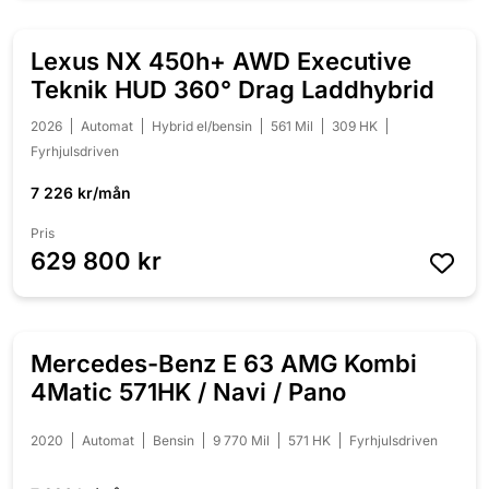
Lexus NX 450h+ AWD Executive
NYINKOMMEN
Teknik HUD 360° Drag Laddhybrid
2026
Automat
Hybrid el/bensin
561 Mil
309 HK
Fyrhjulsdriven
7 226 kr/mån
Pris
629 800 kr
Mercedes-Benz E 63 AMG Kombi
NYINKOMMEN
4Matic 571HK / Navi / Pano
2020
Automat
Bensin
9 770 Mil
571 HK
Fyrhjulsdriven