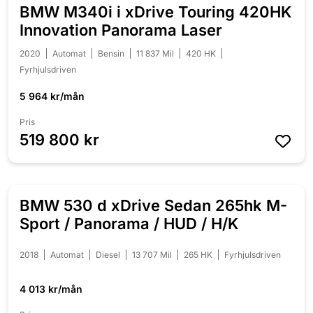
BMW M340i i xDrive Touring 420HK
NYINKOMMEN
Innovation Panorama Laser
2020
Automat
Bensin
11 837 Mil
420 HK
Fyrhjulsdriven
5 964 kr/mån
Pris
519 800 kr
BMW 530 d xDrive Sedan 265hk M-
NYINKOMMEN
Sport / Panorama / HUD / H/K
2018
Automat
Diesel
13 707 Mil
265 HK
Fyrhjulsdriven
4 013 kr/mån