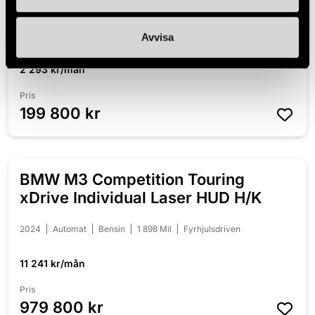
Business X / Skinn / 360
2020
Automat
Hybrid el/bensin
13 346 Mil
135 HK
Avvisa
Fyrhjulsdriven
2 293 kr/mån
Pris
199 800 kr
BMW M3 Competition Touring
NYINKOMMEN
xDrive Individual Laser HUD H/K
2024
Automat
Bensin
1 898 Mil
Fyrhjulsdriven
11 241 kr/mån
Pris
979 800 kr