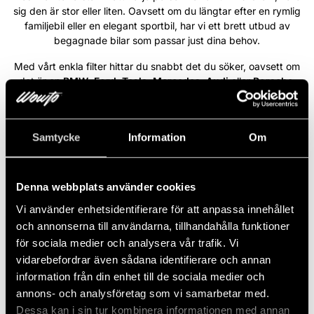
sig den är stor eller liten. Oavsett om du längtar efter en rymlig
familjebil eller en elegant sportbil, har vi ett brett utbud av
begagnade bilar som passar just dina behov.
Med vårt enkla filter hittar du snabbt det du söker, oavsett om
det är en
BMW
,
Ford
,
Tesla
,
Mercedes
,
Audi
eller
Porsche
.
Varje bil i vårt sortiment är ett steg närmare din bildröm. På
Wowto är vi engagerade i att förverkliga din dröm – vi ser varje
önskemål som unikt och tar varje steg med allvar för att göra din
Samtycke
Information
Om
bildröm till en del av din vardag.
Läs mer
Denna webbplats använder cookies
Vi använder enhetsidentifierare för att anpassa innehållet
BMW M5 Touring xDrive Steptronic
NYINKOMMEN
och annonserna till användarna, tillhandahålla funktioner
727hk /Panorama / B&W /Moms
för sociala medier och analysera vår trafik. Vi
vidarebefordrar även sådana identifierare och annan
2025
Automat
Hybrid el/bensin
1 019 Mil
727 HK
information från din enhet till de sociala medier och
Leasbar
Fyrhjulsdriven
annons- och analysföretag som vi samarbetar med.
14 866 kr/mån
Dessa kan i sin tur kombinera informationen med annan