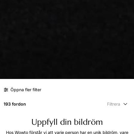
Öppna fler filter
193 fordon
Filtrera
Uppfyll din bildröm
Hos Wowto förstår vi att varje person har en unik bildröm, vare