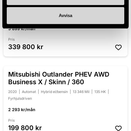
Coupé AMG Drag Panorama
2018
Automat
Diesel
10 995 Mil
170 HK
Fyrhjulsdriven
Avvisa
3 899 kr/mån
Pris
339 800 kr
Mitsubishi Outlander PHEV AWD
NYINKOMMEN
Business X / Skinn / 360
2020
Automat
Hybrid el/bensin
13 346 Mil
135 HK
Fyrhjulsdriven
2 293 kr/mån
Pris
199 800 kr