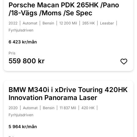
Porsche Macan PDK 265HK /Pano
NYINKOMMEN
/18-Vägs /Moms /Se Spec
2022
Automat
Bensin
12 200 Mil
265 HK
Leasbar
Fyrhjulsdriven
6 423 kr/mån
Pris
559 800 kr
BMW M340i i xDrive Touring 420HK
NYINKOMMEN
Innovation Panorama Laser
2020
Automat
Bensin
11 837 Mil
420 HK
Fyrhjulsdriven
5 964 kr/mån