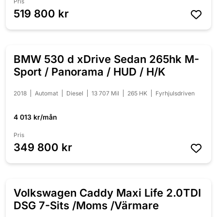
Pris
519 800 kr
BMW 530 d xDrive Sedan 265hk M-
NYINKOMMEN
Sport / Panorama / HUD / H/K
2018
Automat
Diesel
13 707 Mil
265 HK
Fyrhjulsdriven
4 013 kr/mån
Pris
349 800 kr
Volkswagen Caddy Maxi Life 2.0TDI
NYINKOMMEN
DSG 7-Sits /Moms /Värmare