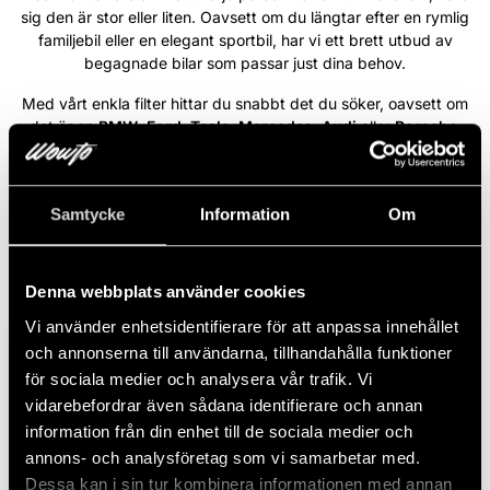
sig den är stor eller liten. Oavsett om du längtar efter en rymlig
familjebil eller en elegant sportbil, har vi ett brett utbud av
begagnade bilar som passar just dina behov.
Med vårt enkla filter hittar du snabbt det du söker, oavsett om
det är en
BMW
,
Ford
,
Tesla
,
Mercedes
,
Audi
eller
Porsche
.
Varje bil i vårt sortiment är ett steg närmare din bildröm. På
Wowto är vi engagerade i att förverkliga din dröm – vi ser varje
önskemål som unikt och tar varje steg med allvar för att göra din
Samtycke
Information
Om
bildröm till en del av din vardag.
Läs mer
Denna webbplats använder cookies
Vi använder enhetsidentifierare för att anpassa innehållet
Volvo XC90 B5 235HK AWD R-
NYINKOMMEN
och annonserna till användarna, tillhandahålla funktioner
Design Pro Ed /B&W/Pano/360/7-
för sociala medier och analysera vår trafik. Vi
sits
vidarebefordrar även sådana identifierare och annan
2022
Automat
Diesel
8 960 Mil
235 HK
Fyrhjulsdriven
information från din enhet till de sociala medier och
annons- och analysföretag som vi samarbetar med.
6 767 kr/mån
Dessa kan i sin tur kombinera informationen med annan