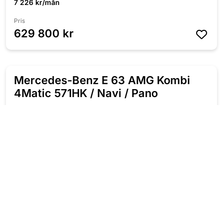
7 226 kr/mån
Pris
629 800 kr
Mercedes-Benz E 63 AMG Kombi
4Matic 571HK / Navi / Pano
2020
Automat
Bensin
9 770 Mil
571 HK
Fyrhjulsdriven
7 226 kr/mån
Pris
629 800 kr
Subaru WRX STI 2.5 300HK AWD /