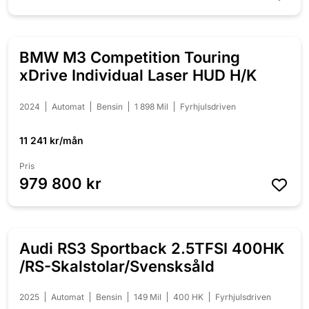
BMW M3 Competition Touring
NYINKOMMEN
xDrive Individual Laser HUD H/K
2024
Automat
Bensin
1 898 Mil
Fyrhjulsdriven
11 241 kr/mån
Pris
979 800 kr
Audi RS3 Sportback 2.5TFSI 400HK
NYINKOMMEN
/RS-Skalstolar/Svensksåld
2025
Automat
Bensin
149 Mil
400 HK
Fyrhjulsdriven