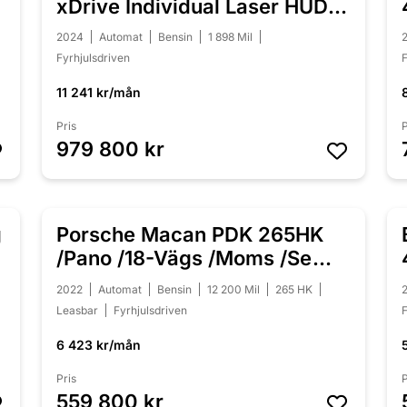
0
xDrive Individual Laser HUD
H/K
2024
Automat
Bensin
1 898 Mil
Fyrhjulsdriven
F
11 241 kr/mån
Pris
P
979 800 kr
g
Porsche Macan PDK 265HK
NYINKOMMEN
/Pano /18-Vägs /Moms /Se
Spec
2022
Automat
Bensin
12 200 Mil
265 HK
Leasbar
Fyrhjulsdriven
F
6 423 kr/mån
Pris
P
559 800 kr