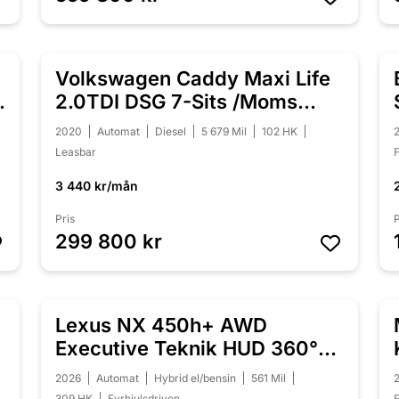
Volkswagen Caddy Maxi Life
NYINKOMMEN
2.0TDI DSG 7-Sits /Moms
/Värmare
2020
Automat
Diesel
5 679 Mil
102 HK
Leasbar
F
3 440 kr/mån
Pris
P
299 800 kr
Lexus NX 450h+ AWD
NYINKOMMEN
Executive Teknik HUD 360°
Drag Laddhybrid
2026
Automat
Hybrid el/bensin
561 Mil
309 HK
Fyrhjulsdriven
F