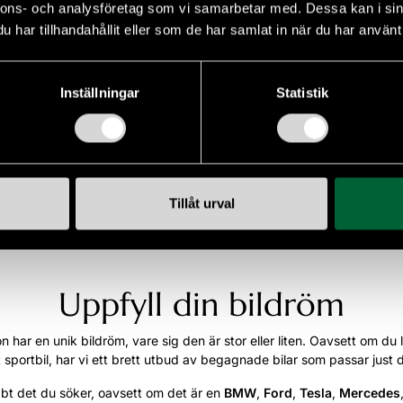
nnons- och analysföretag som vi samarbetar med. Dessa kan i sin
amt utrustning
har tillhandahållit eller som de har samlat in när du har använt 
ell
Karosseri
Inställningar
Statistik
l i modell
Karosseri
Mina favoriter
Tillåt urval
Uppfyll din bildröm
 har en unik bildröm, vare sig den är stor eller liten. Oavsett om du lä
 sportbil, har vi ett brett utbud av begagnade bilar som passar just 
abbt det du söker, oavsett om det är en
BMW
,
Ford
,
Tesla
,
Mercedes