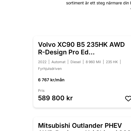
sortiment är ett steg närmare din 
Volvo XC90 B5 235HK AWD
NYINKOMMEN
R-Design Pro Ed
/B&W/Pano/360/7-sits
2022
Automat
Diesel
8 960 Mil
235 HK
Fyrhjulsdriven
6 767 kr/mån
Pris
589 800 kr
Mitsubishi Outlander PHEV
NYINKOMMEN