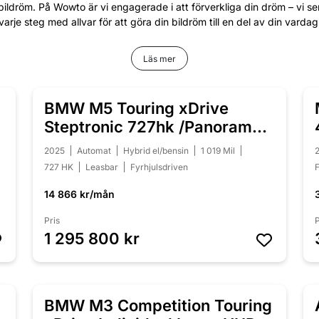
bildröm. På Wowto är vi engagerade i att förverkliga din dröm – vi s
varje steg med allvar för att göra din bildröm till en del av din vardag
Läs mer
BMW M5 Touring xDrive
NYINKOMMEN
Steptronic 727hk /Panorama /
B&W /Moms
2025
Automat
Hybrid el/bensin
1 019 Mil
727 HK
Leasbar
Fyrhjulsdriven
F
14 866 kr/mån
Pris
P
1 295 800 kr
BMW M3 Competition Touring
NYINKOMMEN