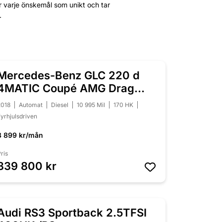
er varje önskemål som unikt och tar
.
Mercedes-Benz GLC 220 d
NYINKOMMEN
4MATIC Coupé AMG Drag
Panorama
2018
Automat
Diesel
10 995 Mil
170 HK
yrhjulsdriven
3 899 kr/mån
ris
339 800 kr
Audi RS3 Sportback 2.5TFSI
NYINKOMMEN