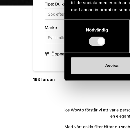
till de sociala medier och a
Tips: Du kan söka på märke, modell, motor s
med annan information som du 
Samtyckesval
Märke
Mod
Nödvändig
Fyll i märke
Fyl
Öppna fler filter
Avvisa
193 fordon
Hos Wowto förstår vi att varje person
en elegant
Med vårt enkla filter hittar du sn