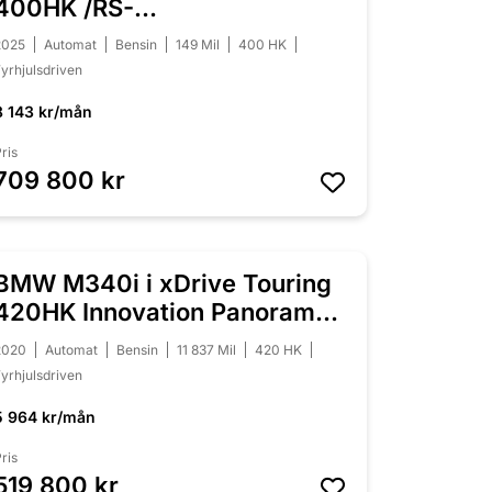
400HK /RS-
Skalstolar/Svensksåld
2025
Automat
Bensin
149 Mil
400 HK
yrhjulsdriven
8 143 kr/mån
ris
709 800 kr
BMW M340i i xDrive Touring
NYINKOMMEN
420HK Innovation Panorama
Laser
2020
Automat
Bensin
11 837 Mil
420 HK
yrhjulsdriven
5 964 kr/mån
ris
519 800 kr