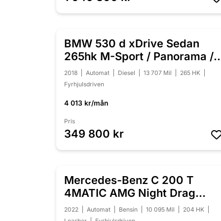
BMW 530 d xDrive Sedan
NYINKOMMEN
265hk M-Sport / Panorama /
HUD / H/K
2018
Automat
Diesel
13 707 Mil
265 HK
Fyrhjulsdriven
4 013 kr/mån
Pris
349 800 kr
Mercedes-Benz C 200 T
NYINKOMMEN
4MATIC AMG Night Drag
Värmare Moms
2022
Automat
Bensin
10 095 Mil
204 HK
Leasbar
Fyrhjulsdriven