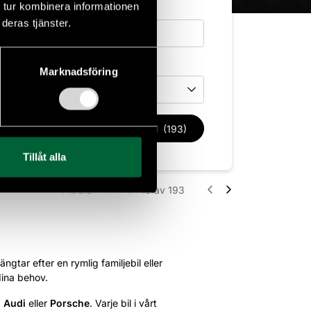
 tur kombinera informationen
deras tjänster.
Drivmedel
Marknadsföring
Drivmedel
Rensa filter
Sök bil
(193)
Tillåt alla
Filtrera
1 - 18
av 193
ngtar efter en rymlig familjebil eller
dina behov.
,
Audi
eller
Porsche
. Varje bil i vårt