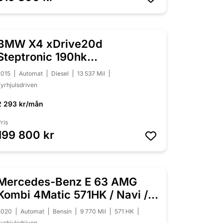
BMW X4 xDrive20d
NYINKOMMEN
Steptronic 190hk
Drag/Värmare/Backkamera
2015
Automat
Diesel
13 537 Mil
yrhjulsdriven
2 293 kr/mån
ris
199 800 kr
Mercedes-Benz E 63 AMG
NYINKOMMEN
Kombi 4Matic 571HK / Navi /
Pano
2020
Automat
Bensin
9 770 Mil
571 HK
yrhjulsdriven