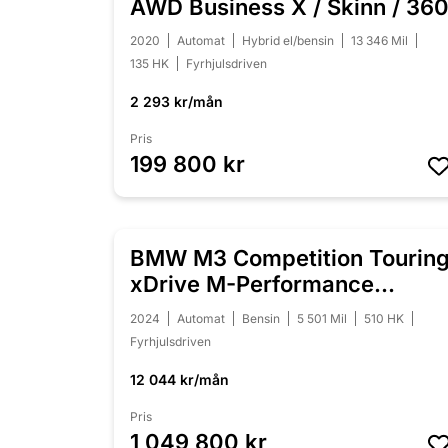
AWD Business X / Skinn / 36
2020
Automat
Hybrid el/bensin
13 346 Mil
135 HK
Fyrhjulsdriven
2 293 kr/mån
Pris
199 800 kr
BMW M3 Competition Tourin
NYINKOMMEN
xDrive M-Performance
Individual
2024
Automat
Bensin
5 501 Mil
510 HK
Fyrhjulsdriven
12 044 kr/mån
Pris
1 049 800 kr