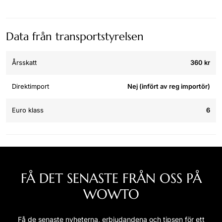
Data från transportstyrelsen
Årsskatt
360 kr
Direktimport
Nej (infört av reg importör)
Euro klass
6
FÅ DET SENASTE FRÅN OSS PÅ
WOWTO
Få de senaste nyheterna, erbjudandena och tipsen för ett