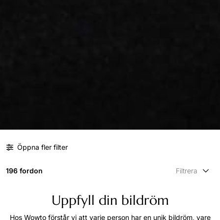
Öppna fler filter
196 fordon
Filtrera
Uppfyll din bildröm
Hos Wowto förstår vi att varje person har en unik bildröm, vare