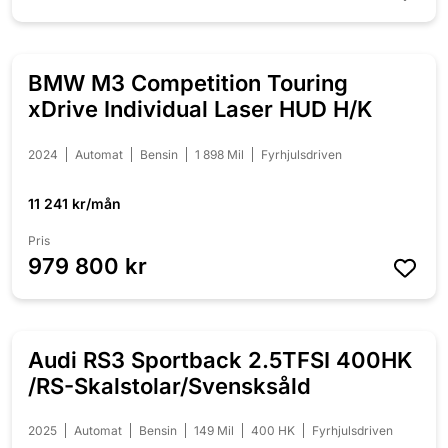
BMW M3 Competition Touring
NYINKOMMEN
xDrive Individual Laser HUD H/K
2024
Automat
Bensin
1 898 Mil
Fyrhjulsdriven
11 241 kr/mån
Pris
979 800 kr
Audi RS3 Sportback 2.5TFSI 400HK
NYINKOMMEN
/RS-Skalstolar/Svensksåld
2025
Automat
Bensin
149 Mil
400 HK
Fyrhjulsdriven