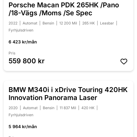
Porsche Macan PDK 265HK /Pano
NYINKOMMEN
/18-Vägs /Moms /Se Spec
2022
Automat
Bensin
12 200 Mil
265 HK
Leasbar
Fyrhjulsdriven
6 423 kr/mån
Pris
559 800 kr
BMW M340i i xDrive Touring 420HK
NYINKOMMEN
Innovation Panorama Laser
2020
Automat
Bensin
11 837 Mil
420 HK
Fyrhjulsdriven
5 964 kr/mån