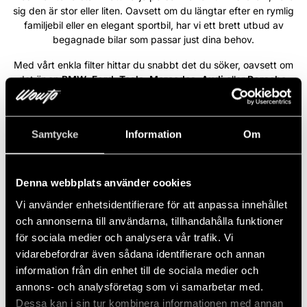
sig den är stor eller liten. Oavsett om du längtar efter en rymlig
familjebil eller en elegant sportbil, har vi ett brett utbud av
begagnade bilar som passar just dina behov.
Med vårt enkla filter hittar du snabbt det du söker, oavsett om
det är en
BMW
,
Ford
,
Tesla
,
Mercedes
,
Audi
eller
Porsche
.
Varje bil i vårt sortiment är ett steg närmare din bildröm. På
Wowto är vi engagerade i att förverkliga din dröm – vi ser varje
önskemål som unikt och tar varje steg med allvar för att göra din
Samtycke
Information
Om
bildröm till en del av din vardag.
Läs mer
Denna webbplats använder cookies
Vi använder enhetsidentifierare för att anpassa innehållet
Volvo XC90 B5 235HK AWD R-
NYINKOMMEN
och annonserna till användarna, tillhandahålla funktioner
Design Pro Ed /B&W/Pano/360/7-
för sociala medier och analysera vår trafik. Vi
sits
vidarebefordrar även sådana identifierare och annan
2022
Automat
Diesel
8 960 Mil
235 HK
Fyrhjulsdriven
information från din enhet till de sociala medier och
annons- och analysföretag som vi samarbetar med.
6 767 kr/mån
Dessa kan i sin tur kombinera informationen med annan