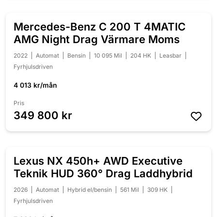
Mercedes-Benz C 200 T 4MATIC
NYINKOMMEN
AMG Night Drag Värmare Moms
2022
Automat
Bensin
10 095 Mil
204 HK
Leasbar
Fyrhjulsdriven
4 013 kr/mån
Pris
349 800 kr
Lexus NX 450h+ AWD Executive
NYINKOMMEN
Teknik HUD 360° Drag Laddhybrid
2026
Automat
Hybrid el/bensin
561 Mil
309 HK
Fyrhjulsdriven