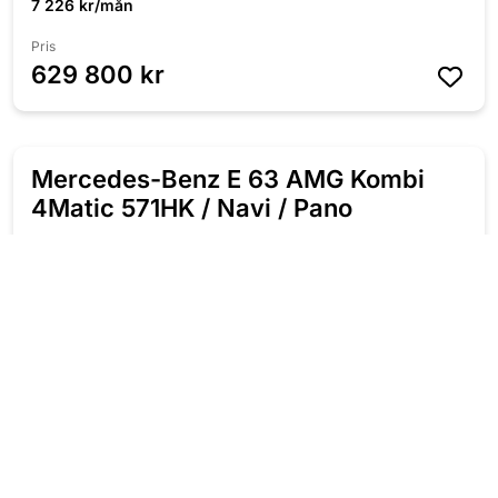
7 226 kr/mån
Pris
629 800 kr
Mercedes-Benz E 63 AMG Kombi
NYINKOMMEN
4Matic 571HK / Navi / Pano
2020
Automat
Bensin
9 770 Mil
571 HK
Fyrhjulsdriven
7 226 kr/mån
Pris
629 800 kr
Subaru WRX STI 2.5 300HK AWD /