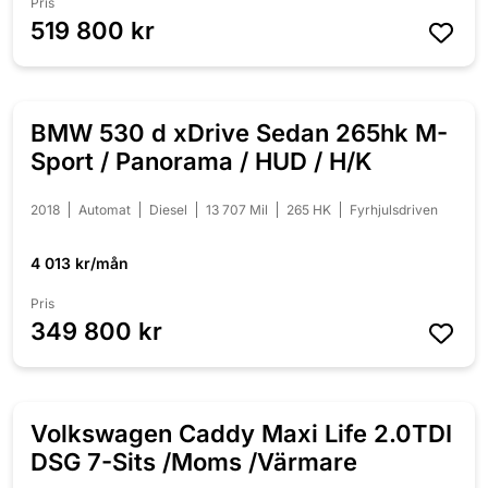
Pris
519 800 kr
BMW 530 d xDrive Sedan 265hk M-
NYINKOMMEN
Sport / Panorama / HUD / H/K
2018
Automat
Diesel
13 707 Mil
265 HK
Fyrhjulsdriven
4 013 kr/mån
Pris
349 800 kr
Volkswagen Caddy Maxi Life 2.0TDI
NYINKOMMEN
DSG 7-Sits /Moms /Värmare