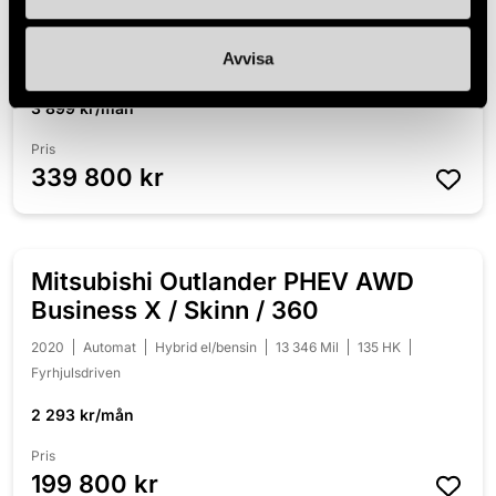
Coupé AMG Drag Panorama
2018
Automat
Diesel
10 995 Mil
170 HK
Fyrhjulsdriven
Avvisa
3 899 kr/mån
Pris
339 800 kr
Mitsubishi Outlander PHEV AWD
NYINKOMMEN
Business X / Skinn / 360
2020
Automat
Hybrid el/bensin
13 346 Mil
135 HK
Fyrhjulsdriven
2 293 kr/mån
Pris
199 800 kr