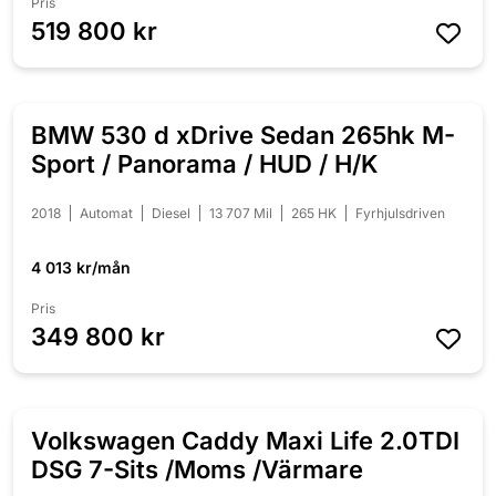
Pris
519 800 kr
BMW 530 d xDrive Sedan 265hk M-
NYINKOMMEN
Sport / Panorama / HUD / H/K
2018
Automat
Diesel
13 707 Mil
265 HK
Fyrhjulsdriven
4 013 kr/mån
Pris
349 800 kr
Volkswagen Caddy Maxi Life 2.0TDI
NYINKOMMEN
DSG 7-Sits /Moms /Värmare