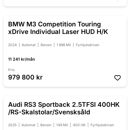
BMW M3 Competition Touring
NYINKOMMEN
xDrive Individual Laser HUD H/K
2024
Automat
Bensin
1 898 Mil
Fyrhjulsdriven
11 241 kr/mån
Pris
979 800 kr
Audi RS3 Sportback 2.5TFSI 400HK
NYINKOMMEN
/RS-Skalstolar/Svensksåld
2025
Automat
Bensin
149 Mil
400 HK
Fyrhjulsdriven