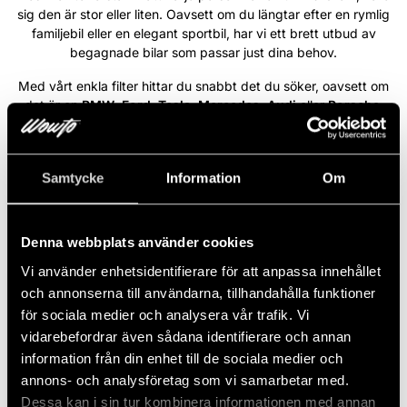
sig den är stor eller liten. Oavsett om du längtar efter en rymlig
familjebil eller en elegant sportbil, har vi ett brett utbud av
begagnade bilar som passar just dina behov.
Med vårt enkla filter hittar du snabbt det du söker, oavsett om
det är en
BMW
,
Ford
,
Tesla
,
Mercedes
,
Audi
eller
Porsche
.
Varje bil i vårt sortiment är ett steg närmare din bildröm. På
Wowto är vi engagerade i att förverkliga din dröm – vi ser varje
önskemål som unikt och tar varje steg med allvar för att göra din
Samtycke
Information
Om
bildröm till en del av din vardag.
Läs mer
Denna webbplats använder cookies
Vi använder enhetsidentifierare för att anpassa innehållet
Volvo XC90 B5 235HK AWD R-
NYINKOMMEN
och annonserna till användarna, tillhandahålla funktioner
Design Pro Ed /B&W/Pano/360/7-
för sociala medier och analysera vår trafik. Vi
sits
vidarebefordrar även sådana identifierare och annan
2022
Automat
Diesel
8 960 Mil
235 HK
Fyrhjulsdriven
information från din enhet till de sociala medier och
annons- och analysföretag som vi samarbetar med.
6 767 kr/mån
Dessa kan i sin tur kombinera informationen med annan