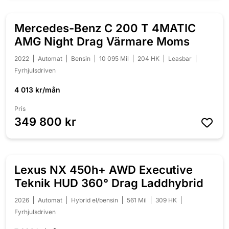
Mercedes-Benz C 200 T 4MATIC
NYINKOMMEN
AMG Night Drag Värmare Moms
2022
Automat
Bensin
10 095 Mil
204 HK
Leasbar
Fyrhjulsdriven
4 013 kr/mån
Pris
349 800 kr
Lexus NX 450h+ AWD Executive
NYINKOMMEN
Teknik HUD 360° Drag Laddhybrid
2026
Automat
Hybrid el/bensin
561 Mil
309 HK
Fyrhjulsdriven