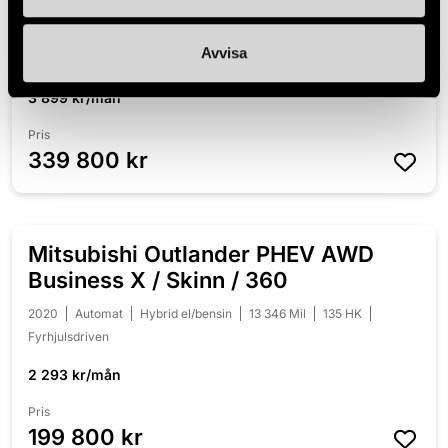
Coupé AMG Drag Panorama
2018
Automat
Diesel
10 995 Mil
170 HK
Fyrhjulsdriven
Avvisa
3 899 kr/mån
Pris
339 800 kr
Mitsubishi Outlander PHEV AWD
NYINKOMMEN
Business X / Skinn / 360
2020
Automat
Hybrid el/bensin
13 346 Mil
135 HK
Fyrhjulsdriven
2 293 kr/mån
Pris
199 800 kr