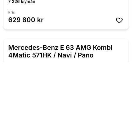
7 226 kr/mån
Pris
629 800 kr
Mercedes-Benz E 63 AMG Kombi
NYINKOMMEN
4Matic 571HK / Navi / Pano
2020
Automat
Bensin
9 770 Mil
571 HK
Fyrhjulsdriven
7 226 kr/mån
Pris
629 800 kr
Subaru WRX STI 2.5 300HK AWD /