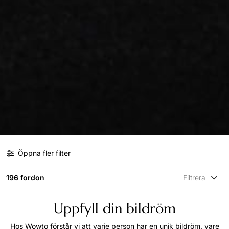
Öppna fler filter
196 fordon
Filtrera
Uppfyll din bildröm
Hos Wowto förstår vi att varje person har en unik bildröm, vare