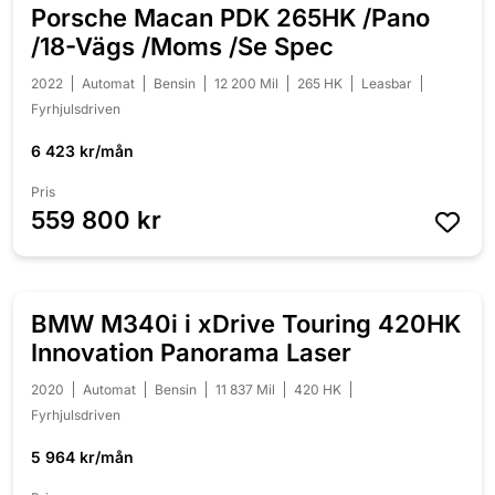
Porsche Macan PDK 265HK /Pano
NYINKOMMEN
/18-Vägs /Moms /Se Spec
2022
Automat
Bensin
12 200 Mil
265 HK
Leasbar
Fyrhjulsdriven
6 423 kr/mån
Pris
559 800 kr
BMW M340i i xDrive Touring 420HK
NYINKOMMEN
Innovation Panorama Laser
2020
Automat
Bensin
11 837 Mil
420 HK
Fyrhjulsdriven
5 964 kr/mån