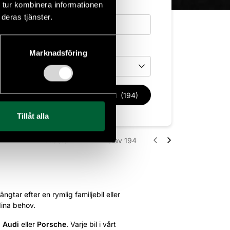
 tur kombinera informationen
deras tjänster.
Drivmedel
Marknadsföring
Drivmedel
Rensa filter
Sök bil
(194)
Tillåt alla
Filtrera
1 - 18
av 194
ngtar efter en rymlig familjebil eller
dina behov.
,
Audi
eller
Porsche
. Varje bil i vårt