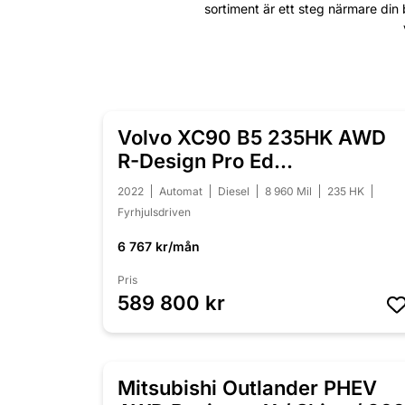
sortiment är ett steg närmare din 
Volvo XC90 B5 235HK AWD
NYINKOMMEN
R-Design Pro Ed
/B&W/Pano/360/7-sits
2022
Automat
Diesel
8 960 Mil
235 HK
Fyrhjulsdriven
6 767 kr/mån
Pris
589 800 kr
Mitsubishi Outlander PHEV
NYINKOMMEN