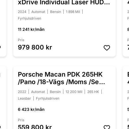
0
xDrive Individual Laser HUD
H/K
2024
Automat
Bensin
1 898 Mil
Fyrhjulsdriven
F
11 241 kr/mån
Pris
P
979 800 kr
g
Porsche Macan PDK 265HK
NYINKOMMEN
/Pano /18-Vägs /Moms /Se
Spec
2022
Automat
Bensin
12 200 Mil
265 HK
Leasbar
Fyrhjulsdriven
F
6 423 kr/mån
Pris
P
559 800 kr