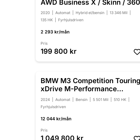
AWD Business X / Skinn / 36
2020
Automat
Hybrid el/bensin
13 346 Mil
135 HK
Fyrhjulsdriven
2 293 kr/mån
Pris
199 800 kr
BMW M3 Competition Tourin
NYINKOMMEN
xDrive M-Performance
Individual
2024
Automat
Bensin
5 501 Mil
510 HK
Fyrhjulsdriven
12 044 kr/mån
Pris
1 049 800 kr