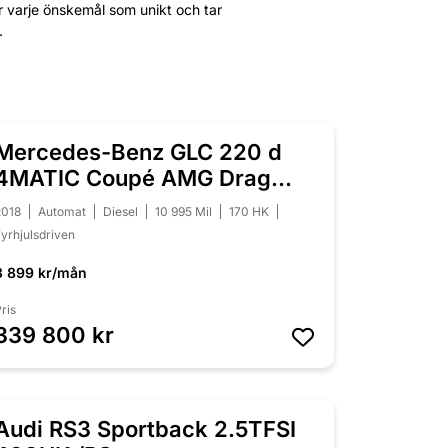
er varje önskemål som unikt och tar
.
Mercedes-Benz GLC 220 d
NYINKOMMEN
4MATIC Coupé AMG Drag
Panorama
2018
Automat
Diesel
10 995 Mil
170 HK
yrhjulsdriven
3 899 kr/mån
ris
339 800 kr
Audi RS3 Sportback 2.5TFSI
NYINKOMMEN