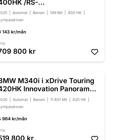
400HK /RS-
Skalstolar/Svensksåld
2025
Automat
Bensin
149 Mil
400 HK
yrhjulsdriven
8 143 kr/mån
ris
709 800 kr
BMW M340i i xDrive Touring
NYINKOMMEN
420HK Innovation Panorama
Laser
2020
Automat
Bensin
11 837 Mil
420 HK
yrhjulsdriven
5 964 kr/mån
ris
519 800 kr