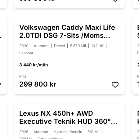
Volkswagen Caddy Maxi Life
NYINKOMMEN
2.0TDI DSG 7-Sits /Moms
/Värmare
2020
Automat
Diesel
5 679 Mil
102 HK
Leasbar
F
3 440 kr/mån
Pris
P
299 800 kr
Lexus NX 450h+ AWD
NYINKOMMEN
Executive Teknik HUD 360°
Drag Laddhybrid
2026
Automat
Hybrid el/bensin
561 Mil
309 HK
Fyrhjulsdriven
F