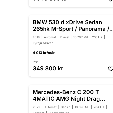
BMW 530 d xDrive Sedan
NYINKOMMEN
265hk M-Sport / Panorama /
HUD / H/K
2018
Automat
Diesel
13 707 Mil
265 HK
Fyrhjulsdriven
4 013 kr/mån
Pris
349 800 kr
Mercedes-Benz C 200 T
NYINKOMMEN
4MATIC AMG Night Drag
Värmare Moms
2022
Automat
Bensin
10 095 Mil
204 HK
Leasbar
Fyrhjulsdriven