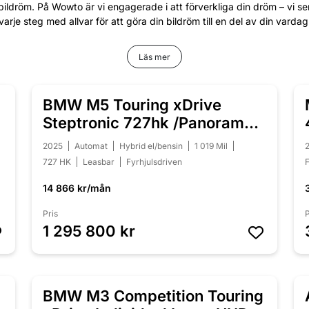
bildröm. På Wowto är vi engagerade i att förverkliga din dröm – vi s
varje steg med allvar för att göra din bildröm till en del av din vardag
Läs mer
BMW M5 Touring xDrive
NYINKOMMEN
Steptronic 727hk /Panorama /
B&W /Moms
2025
Automat
Hybrid el/bensin
1 019 Mil
727 HK
Leasbar
Fyrhjulsdriven
F
14 866 kr/mån
Pris
P
1 295 800 kr
BMW M3 Competition Touring
NYINKOMMEN