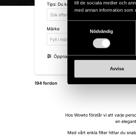
till de sociala medier och a
Tips: Du kan söka på märke, modell, motor s
med annan information som du 
Samtyckesval
Märke
Mod
Nödvändig
Fyll i märke
Fyl
Öppna fler filter
Avvisa
194 fordon
Hos Wowto förstår vi att varje person
en elegant
Med vårt enkla filter hittar du sn