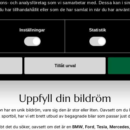
nnons- och analysföretag som vi samarbetar med. Dessa kan i sin
amt utrustning
har tillhandahållit eller som de har samlat in när du har använt 
ell
Karosseri
Inställningar
Statistik
l i modell
Karosseri
Mina favoriter
Tillåt urval
Uppfyll din bildröm
 har en unik bildröm, vare sig den är stor eller liten. Oavsett om du lä
 sportbil, har vi ett brett utbud av begagnade bilar som passar just 
abbt det du söker, oavsett om det är en
BMW
,
Ford
,
Tesla
,
Mercedes