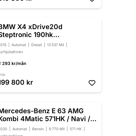
BMW X4 xDrive20d
NYINKOMMEN
Steptronic 190hk
Drag/Värmare/Backkamera
2015
Automat
Diesel
13 537 Mil
yrhjulsdriven
2 293 kr/mån
ris
199 800 kr
Mercedes-Benz E 63 AMG
NYINKOMMEN
Kombi 4Matic 571HK / Navi /
Pano
2020
Automat
Bensin
9 770 Mil
571 HK
yrhjulsdriven