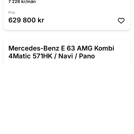
7 226 kr/mån
Pris
629 800 kr
Mercedes-Benz E 63 AMG Kombi
NYINKOMMEN
4Matic 571HK / Navi / Pano
2020
Automat
Bensin
9 770 Mil
571 HK
Fyrhjulsdriven
7 226 kr/mån
Pris
629 800 kr
Subaru WRX STI 2.5 300HK AWD /