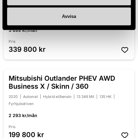
Coupé AMG Drag Panorama
2018
Automat
Diesel
10 995 Mil
170 HK
Fyrhjulsdriven
Avvisa
3 899 kr/mån
Pris
339 800 kr
Mitsubishi Outlander PHEV AWD
NYINKOMMEN
Business X / Skinn / 360
2020
Automat
Hybrid el/bensin
13 346 Mil
135 HK
Fyrhjulsdriven
2 293 kr/mån
Pris
199 800 kr