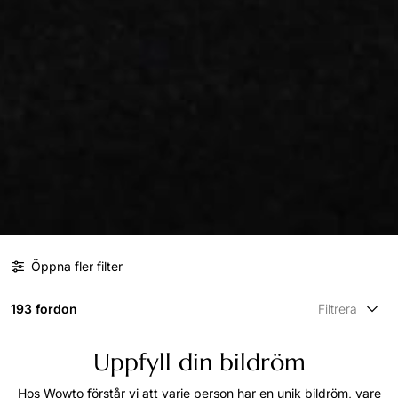
Öppna fler filter
193 fordon
Filtrera
Uppfyll din bildröm
Hos Wowto förstår vi att varje person har en unik bildröm, vare