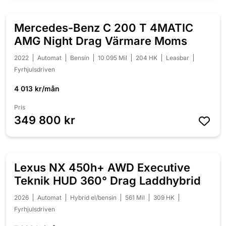
Mercedes-Benz C 200 T 4MATIC
NYINKOMMEN
AMG Night Drag Värmare Moms
2022
Automat
Bensin
10 095 Mil
204 HK
Leasbar
Fyrhjulsdriven
4 013 kr/mån
Pris
349 800 kr
Lexus NX 450h+ AWD Executive
NYINKOMMEN
Teknik HUD 360° Drag Laddhybrid
2026
Automat
Hybrid el/bensin
561 Mil
309 HK
Fyrhjulsdriven