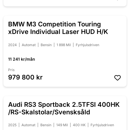
BMW M3 Competition Touring
NYINKOMMEN
xDrive Individual Laser HUD H/K
2024
Automat
Bensin
1 898 Mil
Fyrhjulsdriven
11 241 kr/mån
Pris
979 800 kr
Audi RS3 Sportback 2.5TFSI 400HK
NYINKOMMEN
/RS-Skalstolar/Svensksåld
2025
Automat
Bensin
149 Mil
400 HK
Fyrhjulsdriven