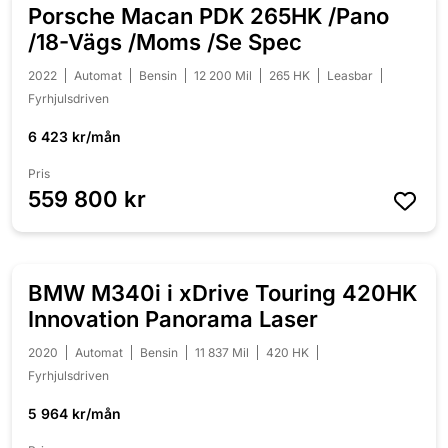
Porsche Macan PDK 265HK /Pano
NYINKOMMEN
/18-Vägs /Moms /Se Spec
2022
Automat
Bensin
12 200 Mil
265 HK
Leasbar
Fyrhjulsdriven
6 423 kr/mån
Pris
559 800 kr
BMW M340i i xDrive Touring 420HK
NYINKOMMEN
Innovation Panorama Laser
2020
Automat
Bensin
11 837 Mil
420 HK
Fyrhjulsdriven
5 964 kr/mån