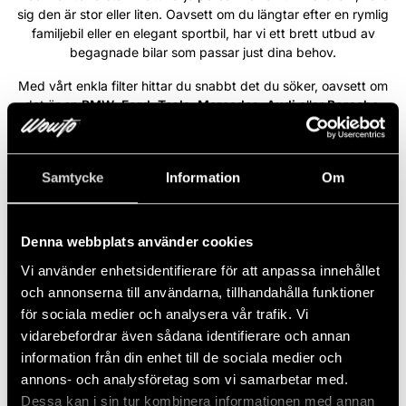
sig den är stor eller liten. Oavsett om du längtar efter en rymlig
familjebil eller en elegant sportbil, har vi ett brett utbud av
begagnade bilar som passar just dina behov.
Med vårt enkla filter hittar du snabbt det du söker, oavsett om
det är en
BMW
,
Ford
,
Tesla
,
Mercedes
,
Audi
eller
Porsche
.
Varje bil i vårt sortiment är ett steg närmare din bildröm. På
Wowto är vi engagerade i att förverkliga din dröm – vi ser varje
önskemål som unikt och tar varje steg med allvar för att göra din
Samtycke
Information
Om
bildröm till en del av din vardag.
Läs mer
Denna webbplats använder cookies
Vi använder enhetsidentifierare för att anpassa innehållet
Volvo XC90 B5 235HK AWD R-
NYINKOMMEN
och annonserna till användarna, tillhandahålla funktioner
Design Pro Ed /B&W/Pano/360/7-
för sociala medier och analysera vår trafik. Vi
sits
vidarebefordrar även sådana identifierare och annan
2022
Automat
Diesel
8 960 Mil
235 HK
Fyrhjulsdriven
information från din enhet till de sociala medier och
annons- och analysföretag som vi samarbetar med.
6 767 kr/mån
Dessa kan i sin tur kombinera informationen med annan