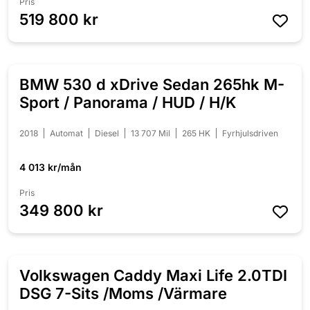
Pris
519 800 kr
BMW 530 d xDrive Sedan 265hk M-
NYINKOMMEN
Sport / Panorama / HUD / H/K
2018
Automat
Diesel
13 707 Mil
265 HK
Fyrhjulsdriven
4 013 kr/mån
Pris
349 800 kr
Volkswagen Caddy Maxi Life 2.0TDI
NYINKOMMEN
DSG 7-Sits /Moms /Värmare