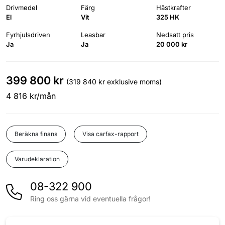
Drivmedel
Färg
Hästkrafter
El
Vit
325 HK
Fyrhjulsdriven
Leasbar
Nedsatt pris
Ja
Ja
20 000 kr
399 800 kr
(319 840 kr exklusive moms)
4 816 kr/mån
Visa carfax-rapport
Beräkna finans
Varudeklaration
08-322 900
Ring oss gärna vid eventuella frågor!