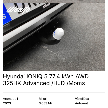
Hyundai IONIQ 5 77.4 kWh AWD
325HK Advanced /HuD /Moms
Årsmodell
Miltal
Växellåda
2023
3 653 Mil
Automat