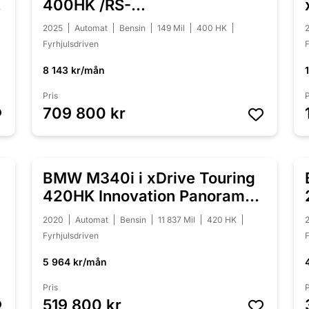
400HK /RS-
Skalstolar/Svensksåld
2025
Automat
Bensin
149 Mil
400 HK
Fyrhjulsdriven
F
8 143 kr/mån
Pris
P
709 800 kr
BMW M340i i xDrive Touring
NYINKOMMEN
420HK Innovation Panorama
Laser
2020
Automat
Bensin
11 837 Mil
420 HK
Fyrhjulsdriven
F
5 964 kr/mån
Pris
P
519 800 kr