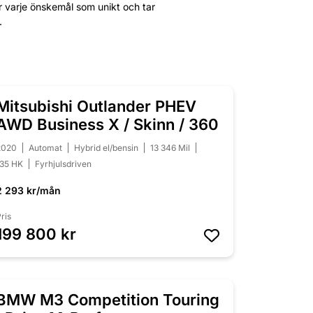
er varje önskemål som unikt och tar
.
Mitsubishi Outlander PHEV
NYINKOMMEN
AWD Business X / Skinn / 360
2020
Automat
Hybrid el/bensin
13 346 Mil
135 HK
Fyrhjulsdriven
2 293 kr/mån
ris
199 800 kr
BMW M3 Competition Touring
NYINKOMMEN