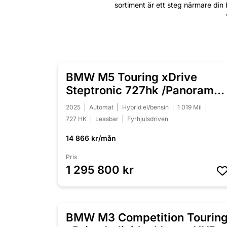
sortiment är ett steg närmare din 
BMW M5 Touring xDrive
NYINKOMMEN
Steptronic 727hk /Panorama 
B&W /Moms
2025
Automat
Hybrid el/bensin
1 019 Mil
727 HK
Leasbar
Fyrhjulsdriven
14 866 kr/mån
Pris
1 295 800 kr
BMW M3 Competition Tourin
NYINKOMMEN