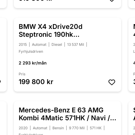
BMW X4 xDrive20d
NYINKOMMEN
Steptronic 190hk
Drag/Värmare/Backkamera
2015
Automat
Diesel
13 537 Mil
Fyrhjulsdriven
2 293 kr/mån
Pris
P
199 800 kr
Mercedes-Benz E 63 AMG
NYINKOMMEN
Kombi 4Matic 571HK / Navi /
Pano
2020
Automat
Bensin
9 770 Mil
571 HK
Fyrhjulsdriven
F