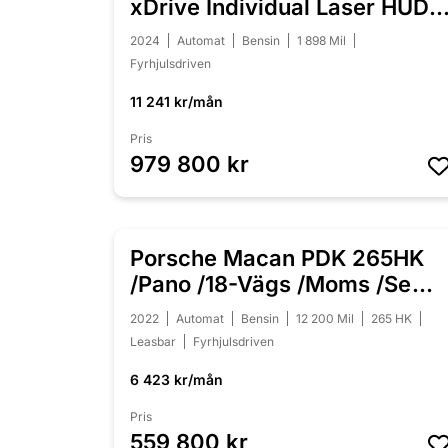
xDrive Individual Laser HUD
H/K
2024
Automat
Bensin
1 898 Mil
Fyrhjulsdriven
11 241 kr/mån
Pris
979 800 kr
Porsche Macan PDK 265HK
NYINKOMMEN
/Pano /18-Vägs /Moms /Se
Spec
2022
Automat
Bensin
12 200 Mil
265 HK
Leasbar
Fyrhjulsdriven
6 423 kr/mån
Pris
559 800 kr