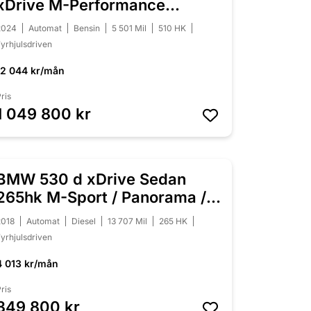
xDrive M-Performance
Individual
2024
Automat
Bensin
5 501 Mil
510 HK
yrhjulsdriven
12 044 kr/mån
ris
1 049 800 kr
BMW 530 d xDrive Sedan
NYINKOMMEN
265hk M-Sport / Panorama /
HUD / H/K
2018
Automat
Diesel
13 707 Mil
265 HK
yrhjulsdriven
4 013 kr/mån
ris
349 800 kr