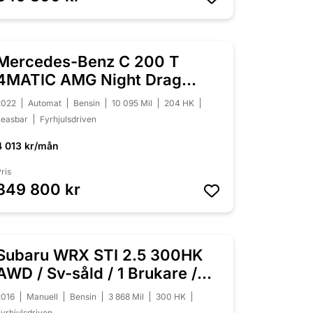
Mercedes-Benz C 200 T
NYINKOMMEN
4MATIC AMG Night Drag
Värmare Moms
2022
Automat
Bensin
10 095 Mil
204 HK
Leasbar
Fyrhjulsdriven
4 013 kr/mån
ris
349 800 kr
Subaru WRX STI 2.5 300HK
AWD / Sv-såld / 1 Brukare /
3868mil
2016
Manuell
Bensin
3 868 Mil
300 HK
yrhjulsdriven