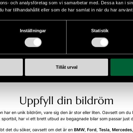
nnons- och analysföretag som vi samarbetar med. Dessa kan i sin
amt utrustning
har tillhandahållit eller som de har samlat in när du har använt 
ell
Karosseri
Inställningar
Statistik
l i modell
Karosseri
Mina favoriter
Tillåt urval
Uppfyll din bildröm
 har en unik bildröm, vare sig den är stor eller liten. Oavsett om du lä
 sportbil, har vi ett brett utbud av begagnade bilar som passar just 
abbt det du söker, oavsett om det är en
BMW
,
Ford
,
Tesla
,
Mercedes