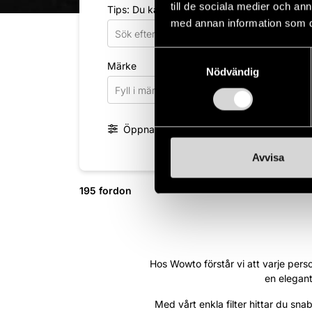
till de sociala medier och a
Tips: Du kan söka på märke, modell, motor s
med annan information som du 
Samtyckesval
Märke
Mod
Nödvändig
Fyll i märke
Fyl
Öppna fler filter
Avvisa
195 fordon
Hos Wowto förstår vi att varje person
en elegant
Med vårt enkla filter hittar du sn