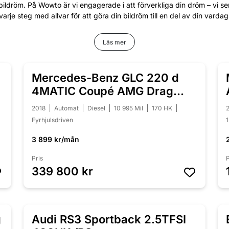
bildröm. På Wowto är vi engagerade i att förverkliga din dröm – vi s
varje steg med allvar för att göra din bildröm till en del av din vardag
Läs mer
Mercedes-Benz GLC 220 d
NYINKOMMEN
/
4MATIC Coupé AMG Drag
Panorama
2018
Automat
Diesel
10 995 Mil
170 HK
Fyrhjulsdriven
3 899 kr/mån
Pris
P
339 800 kr
g
Audi RS3 Sportback 2.5TFSI
NYINKOMMEN