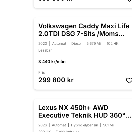
Volkswagen Caddy Maxi Life
NYINKOMMEN
2.0TDI DSG 7-Sits /Moms
/Värmare
2020
Automat
Diesel
5 679 Mil
102 HK
Leasbar
3 440 kr/mån
Pris
299 800 kr
Lexus NX 450h+ AWD
NYINKOMMEN
Executive Teknik HUD 360°
Drag Laddhybrid
2026
Automat
Hybrid el/bensin
561 Mil
309 HK
Fyrhjulsdriven