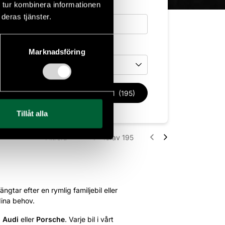
 tur kombinera informationen
deras tjänster.
Drivmedel
Marknadsföring
Drivmedel
Rensa filter
Sök bil
(195)
Tillåt alla
Filtrera
1 - 18
av 195
ngtar efter en rymlig familjebil eller
dina behov.
,
Audi
eller
Porsche
. Varje bil i vårt