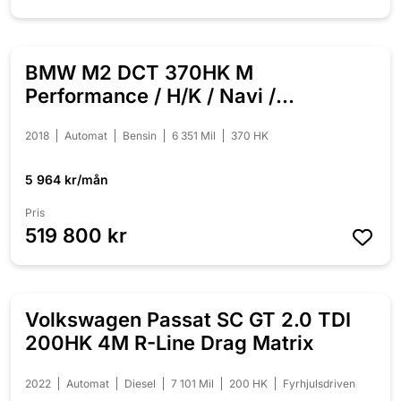
BMW M2 DCT 370HK M
NYINKOMMEN
Performance / H/K / Navi /
Svensksåld
2018
Automat
Bensin
6 351 Mil
370 HK
5 964 kr/mån
Pris
519 800 kr
Volkswagen Passat SC GT 2.0 TDI
NYINKOMMEN
200HK 4M R-Line Drag Matrix
2022
Automat
Diesel
7 101 Mil
200 HK
Fyrhjulsdriven