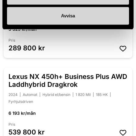
Sits HUD Värmare
2020
Manuell
Diesel
8 910 Mil
120 HK
Leasbar
Avvisa
3 325 kr/mån
Pris
289 800 kr
Lexus NX 450h+ Business Plus AWD
NYINKOMMEN
Laddhybrid Dragkrok
2024
Automat
Hybrid el/bensin
1 820 Mil
185 HK
Fyrhjulsdriven
6 193 kr/mån
Pris
539 800 kr