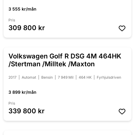
3 555 kr/mån
Pris
309 800 kr
Volkswagen Golf R DSG 4M 464HK
NYINKOMMEN
/Stertman /Milltek /Maxton
2017
Automat
Bensin
7 949 Mil
464 HK
Fyrhjulsdriven
3 899 kr/mån
Pris
339 800 kr