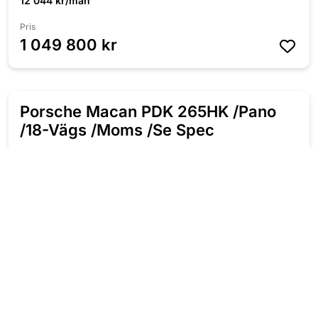
12 044 kr/mån
Pris
1 049 800 kr
Porsche Macan PDK 265HK /Pano
/18-Vägs /Moms /Se Spec
2022
Automat
Bensin
12 200 Mil
265 HK
Leasbar
Fyrhjulsdriven
6 423 kr/mån
Pris
559 800 kr
BMW M340i i xDrive Touring 420HK