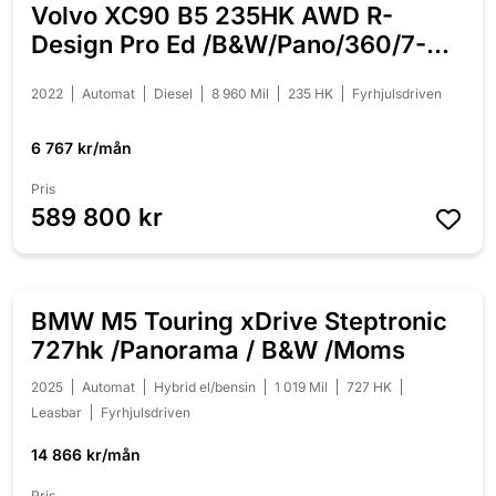
Volvo XC90 B5 235HK AWD R-
Design Pro Ed /B&W/Pano/360/7-
sits
2022
Automat
Diesel
8 960 Mil
235 HK
Fyrhjulsdriven
6 767 kr/mån
Pris
589 800 kr
BMW M5 Touring xDrive Steptronic
727hk /Panorama / B&W /Moms
2025
Automat
Hybrid el/bensin
1 019 Mil
727 HK
Leasbar
Fyrhjulsdriven
14 866 kr/mån
Pris