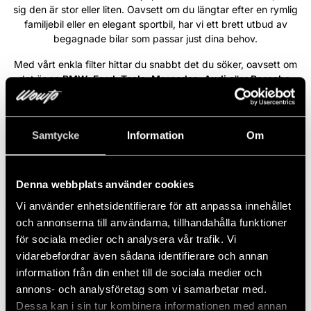
sig den är stor eller liten. Oavsett om du längtar efter en rymlig
familjebil eller en elegant sportbil, har vi ett brett utbud av
begagnade bilar som passar just dina behov.
Med vårt enkla filter hittar du snabbt det du söker, oavsett om
det är en
BMW
,
Ford
,
Tesla
,
Mercedes
,
Audi
eller
Porsche
.
Varje bil i vårt sortiment är ett steg närmare din bildröm. På
Wowto är vi engagerade i att förverkliga din dröm – vi ser varje
önskemål som unikt och tar varje steg med allvar för att göra din
Samtycke
Information
Om
bildröm till en del av din vardag.
Läs mer
Denna webbplats använder cookies
Vi använder enhetsidentifierare för att anpassa innehållet
BMW X1 xDrive20i Automat Sport
NYINKOMMEN
och annonserna till användarna, tillhandahålla funktioner
Line / Dragkrok / 1 Ägare
för sociala medier och analysera vår trafik. Vi
vidarebefordrar även sådana identifierare och annan
2016
Automat
Bensin
13 461 Mil
192 HK
Fyrhjulsdriven
information från din enhet till de sociala medier och
annons- och analysföretag som vi samarbetar med.
2 063 kr/mån
Dessa kan i sin tur kombinera informationen med annan