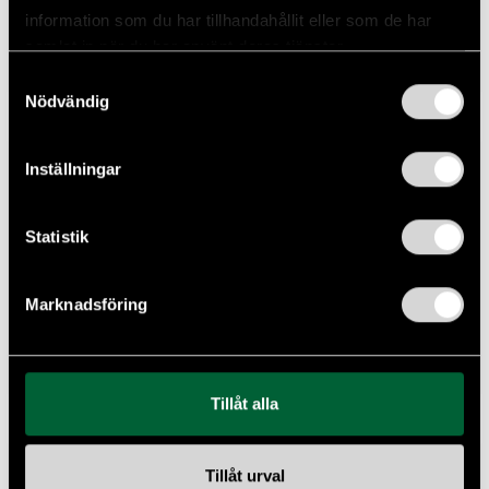
information som du har tillhandahållit eller som de har
Pris
samlat in när du har använt deras tjänster.
589 800 kr
Samtyckesval
Nödvändig
BMW M5 Touring xDrive Steptronic
NYINKOMMEN
Inställningar
727hk /Panorama / B&W /Moms
2025
Automat
Hybrid el/bensin
1 019 Mil
727 HK
Statistik
Leasbar
Fyrhjulsdriven
14 866 kr/mån
Marknadsföring
Pris
1 295 800 kr
Tillåt alla
Mercedes-Benz GLC 220 d 4MATIC
NYINKOMMEN
Tillåt urval