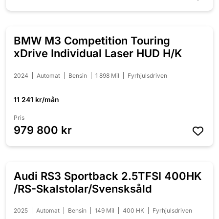
BMW M3 Competition Touring
NYINKOMMEN
xDrive Individual Laser HUD H/K
2024
Automat
Bensin
1 898 Mil
Fyrhjulsdriven
11 241 kr/mån
Pris
979 800 kr
Audi RS3 Sportback 2.5TFSI 400HK
NYINKOMMEN
/RS-Skalstolar/Svensksåld
2025
Automat
Bensin
149 Mil
400 HK
Fyrhjulsdriven