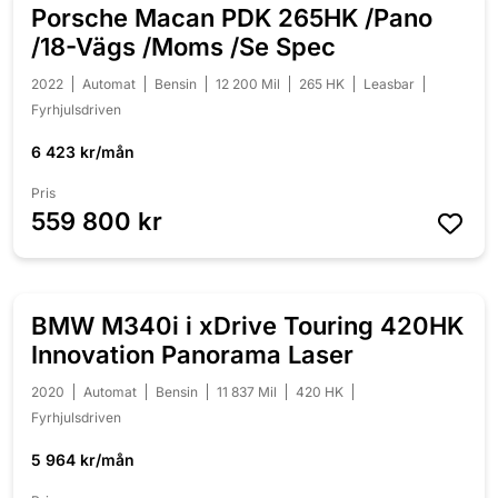
Porsche Macan PDK 265HK /Pano
NYINKOMMEN
/18-Vägs /Moms /Se Spec
2022
Automat
Bensin
12 200 Mil
265 HK
Leasbar
Fyrhjulsdriven
6 423 kr/mån
Pris
559 800 kr
BMW M340i i xDrive Touring 420HK
NYINKOMMEN
Innovation Panorama Laser
2020
Automat
Bensin
11 837 Mil
420 HK
Fyrhjulsdriven
5 964 kr/mån