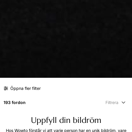
Öppna fler filter
193 fordon
Filtrera
Uppfyll din bildröm
Hos Wowto förstår vi att varje person har en unik bildröm, vare