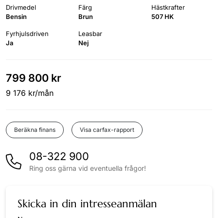
Drivmedel
Färg
Hästkrafter
Bensin
Brun
507 HK
Fyrhjulsdriven
Leasbar
Ja
Nej
799 800 kr
9 176 kr/mån
Visa carfax-rapport
Beräkna finans
08-322 900
Ring oss gärna vid eventuella frågor!
Skicka in din intresseanmälan