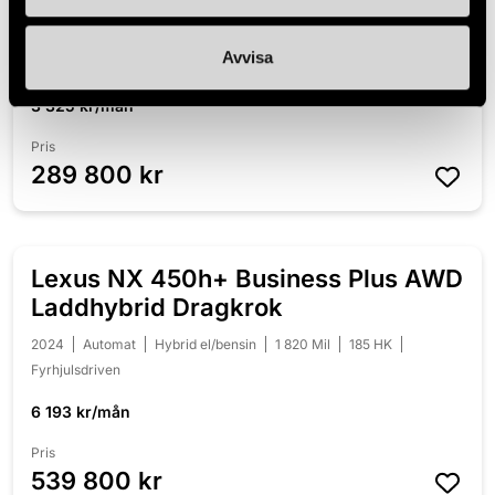
Sits HUD Värmare
2020
Manuell
Diesel
8 910 Mil
120 HK
Leasbar
Avvisa
3 325 kr/mån
Pris
289 800 kr
Lexus NX 450h+ Business Plus AWD
NYINKOMMEN
Laddhybrid Dragkrok
2024
Automat
Hybrid el/bensin
1 820 Mil
185 HK
Fyrhjulsdriven
6 193 kr/mån
Pris
539 800 kr