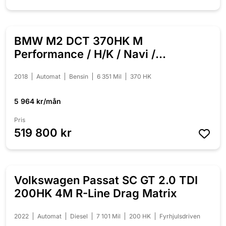
BMW M2 DCT 370HK M
NYINKOMMEN
Performance / H/K / Navi /
Svensksåld
2018
Automat
Bensin
6 351 Mil
370 HK
5 964 kr/mån
Pris
519 800 kr
Volkswagen Passat SC GT 2.0 TDI
NYINKOMMEN
200HK 4M R-Line Drag Matrix
2022
Automat
Diesel
7 101 Mil
200 HK
Fyrhjulsdriven