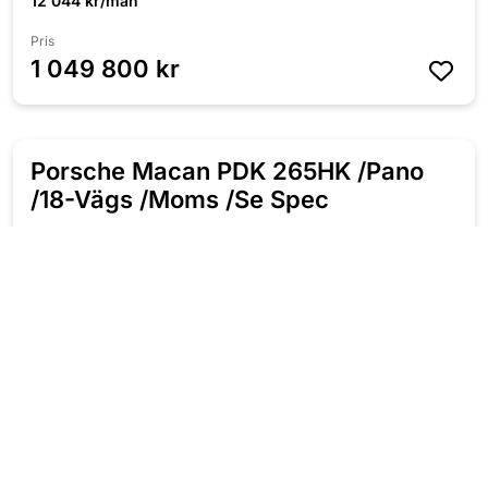
12 044 kr/mån
Pris
1 049 800 kr
Porsche Macan PDK 265HK /Pano
/18-Vägs /Moms /Se Spec
2022
Automat
Bensin
12 200 Mil
265 HK
Leasbar
Fyrhjulsdriven
6 423 kr/mån
Pris
559 800 kr
BMW M340i i xDrive Touring 420HK