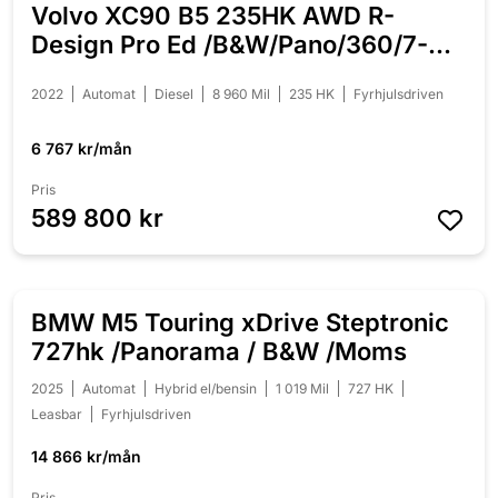
Volvo XC90 B5 235HK AWD R-
Design Pro Ed /B&W/Pano/360/7-
sits
2022
Automat
Diesel
8 960 Mil
235 HK
Fyrhjulsdriven
6 767 kr/mån
Pris
589 800 kr
BMW M5 Touring xDrive Steptronic
727hk /Panorama / B&W /Moms
2025
Automat
Hybrid el/bensin
1 019 Mil
727 HK
Leasbar
Fyrhjulsdriven
14 866 kr/mån
Pris