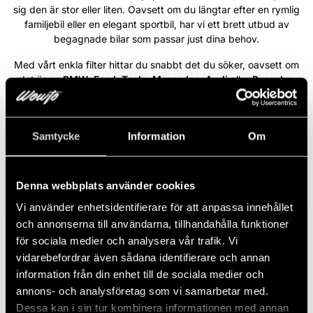
sig den är stor eller liten. Oavsett om du längtar efter en rymlig
familjebil eller en elegant sportbil, har vi ett brett utbud av
begagnade bilar som passar just dina behov.
Med vårt enkla filter hittar du snabbt det du söker, oavsett om
det är en
BMW
,
Ford
,
Tesla
,
Mercedes
,
Audi
eller
Porsche
.
Varje bil i vårt sortiment är ett steg närmare din bildröm. På
Wowto är vi engagerade i att förverkliga din dröm – vi ser varje
önskemål som unikt och tar varje steg med allvar för att göra din
Samtycke
Information
Om
bildröm till en del av din vardag.
Läs mer
Denna webbplats använder cookies
Vi använder enhetsidentifierare för att anpassa innehållet
BMW X1 xDrive20i Automat Sport
NYINKOMMEN
och annonserna till användarna, tillhandahålla funktioner
Line / Dragkrok / 1 Ägare
för sociala medier och analysera vår trafik. Vi
vidarebefordrar även sådana identifierare och annan
2016
Automat
Bensin
13 461 Mil
192 HK
Fyrhjulsdriven
information från din enhet till de sociala medier och
annons- och analysföretag som vi samarbetar med.
2 063 kr/mån
Dessa kan i sin tur kombinera informationen med annan