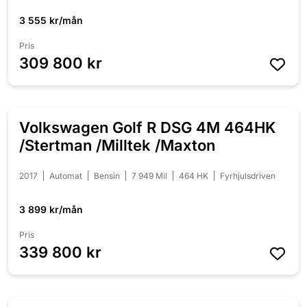
3 555 kr/mån
Pris
309 800 kr
Volkswagen Golf R DSG 4M 464HK
NYINKOMMEN
/Stertman /Milltek /Maxton
2017
Automat
Bensin
7 949 Mil
464 HK
Fyrhjulsdriven
3 899 kr/mån
Pris
339 800 kr