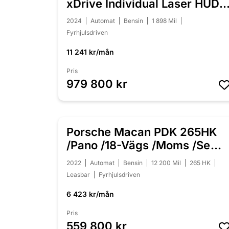
xDrive Individual Laser HUD
H/K
2024
Automat
Bensin
1 898 Mil
Fyrhjulsdriven
11 241 kr/mån
Pris
979 800 kr
Porsche Macan PDK 265HK
NYINKOMMEN
/Pano /18-Vägs /Moms /Se
Spec
2022
Automat
Bensin
12 200 Mil
265 HK
Leasbar
Fyrhjulsdriven
6 423 kr/mån
Pris
559 800 kr