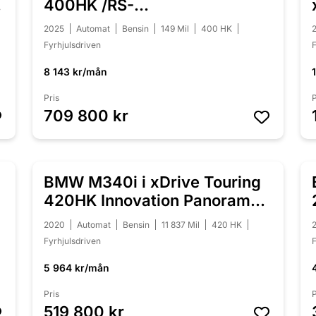
400HK /RS-
Skalstolar/Svensksåld
2025
Automat
Bensin
149 Mil
400 HK
Fyrhjulsdriven
F
8 143 kr/mån
Pris
P
709 800 kr
BMW M340i i xDrive Touring
NYINKOMMEN
420HK Innovation Panorama
Laser
2020
Automat
Bensin
11 837 Mil
420 HK
Fyrhjulsdriven
F
5 964 kr/mån
Pris
P
519 800 kr