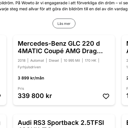
bildröm. På Wowto är vi engagerade i att förverkliga din dröm – vi s
varje steg med allvar för att göra din bildröm till en del av din vardag
Läs mer
Mercedes-Benz GLC 220 d
NYINKOMMEN
/
4MATIC Coupé AMG Drag
Panorama
2018
Automat
Diesel
10 995 Mil
170 HK
Fyrhjulsdriven
3 899 kr/mån
Pris
P
339 800 kr
g
Audi RS3 Sportback 2.5TFSI
NYINKOMMEN