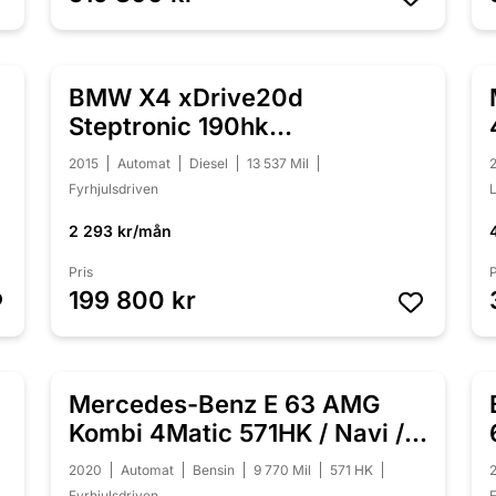
BMW X4 xDrive20d
NYINKOMMEN
Steptronic 190hk
Drag/Värmare/Backkamera
2015
Automat
Diesel
13 537 Mil
Fyrhjulsdriven
2 293 kr/mån
Pris
P
199 800 kr
Mercedes-Benz E 63 AMG
NYINKOMMEN
Kombi 4Matic 571HK / Navi /
Pano
2020
Automat
Bensin
9 770 Mil
571 HK
Fyrhjulsdriven
F