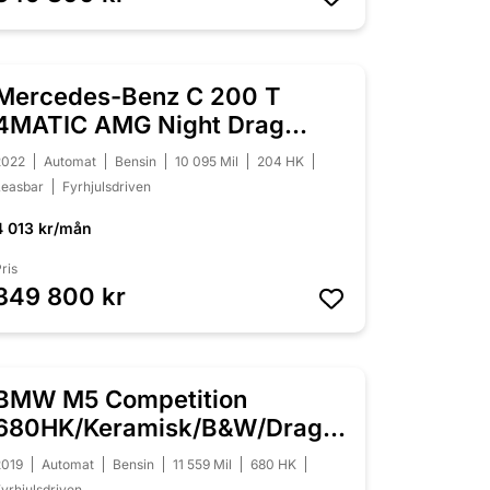
Mercedes-Benz C 200 T
NYINKOMMEN
4MATIC AMG Night Drag
Värmare Moms
2022
Automat
Bensin
10 095 Mil
204 HK
Leasbar
Fyrhjulsdriven
4 013 kr/mån
ris
349 800 kr
BMW M5 Competition
680HK/Keramisk/B&W/Drag/SoftClose/Se
spec
2019
Automat
Bensin
11 559 Mil
680 HK
yrhjulsdriven