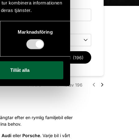
 tur kombinera informationen
deras tjänster.
Drivmedel
Marknadsföring
Drivmedel
Rensa filter
Sök bil
(196)
Tillåt alla
Filtrera
1 - 18
av 196
ngtar efter en rymlig familjebil eller
dina behov.
,
Audi
eller
Porsche
. Varje bil i vårt