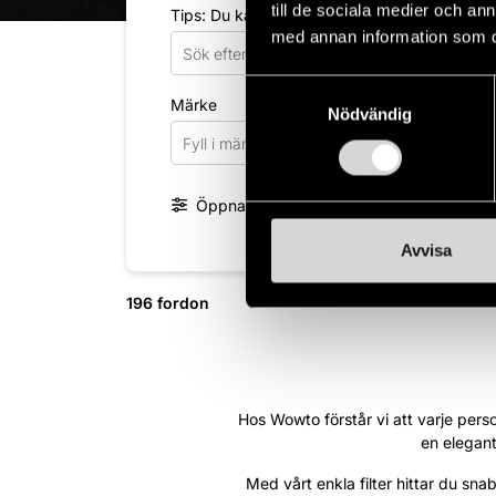
till de sociala medier och a
Tips: Du kan söka på märke, modell, motor s
med annan information som du 
Samtyckesval
Märke
Mod
Nödvändig
Fyll i märke
Fyl
Öppna fler filter
Avvisa
196 fordon
Hos Wowto förstår vi att varje person
en elegant
Med vårt enkla filter hittar du sn