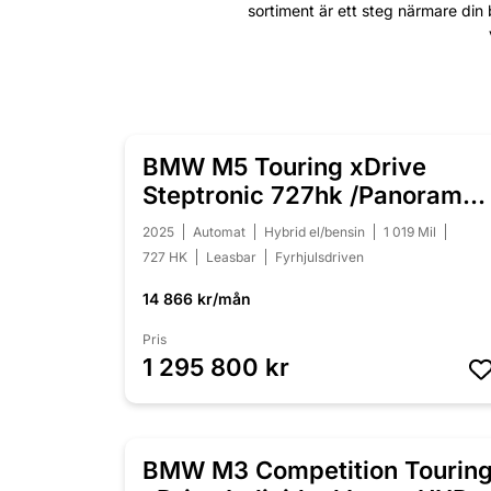
sortiment är ett steg närmare din 
BMW M5 Touring xDrive
NYINKOMMEN
Steptronic 727hk /Panorama 
B&W /Moms
2025
Automat
Hybrid el/bensin
1 019 Mil
727 HK
Leasbar
Fyrhjulsdriven
14 866 kr/mån
Pris
1 295 800 kr
BMW M3 Competition Tourin
NYINKOMMEN