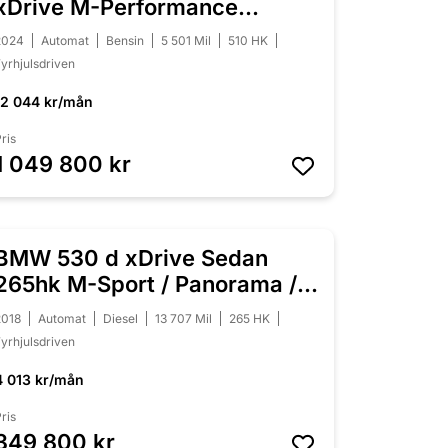
xDrive M-Performance
Individual
2024
Automat
Bensin
5 501 Mil
510 HK
yrhjulsdriven
12 044 kr/mån
ris
1 049 800 kr
BMW 530 d xDrive Sedan
NYINKOMMEN
265hk M-Sport / Panorama /
HUD / H/K
2018
Automat
Diesel
13 707 Mil
265 HK
yrhjulsdriven
4 013 kr/mån
ris
349 800 kr