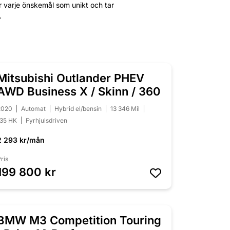
er varje önskemål som unikt och tar
.
Mitsubishi Outlander PHEV
NYINKOMMEN
AWD Business X / Skinn / 360
2020
Automat
Hybrid el/bensin
13 346 Mil
135 HK
Fyrhjulsdriven
2 293 kr/mån
ris
199 800 kr
BMW M3 Competition Touring
NYINKOMMEN