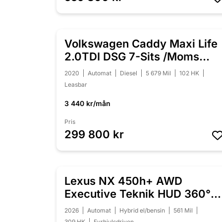
Volkswagen Caddy Maxi Life
NYINKOMMEN
2.0TDI DSG 7-Sits /Moms
/Värmare
2020
Automat
Diesel
5 679 Mil
102 HK
Leasbar
3 440 kr/mån
Pris
299 800 kr
Lexus NX 450h+ AWD
NYINKOMMEN
Executive Teknik HUD 360°
Drag Laddhybrid
2026
Automat
Hybrid el/bensin
561 Mil
309 HK
Fyrhjulsdriven