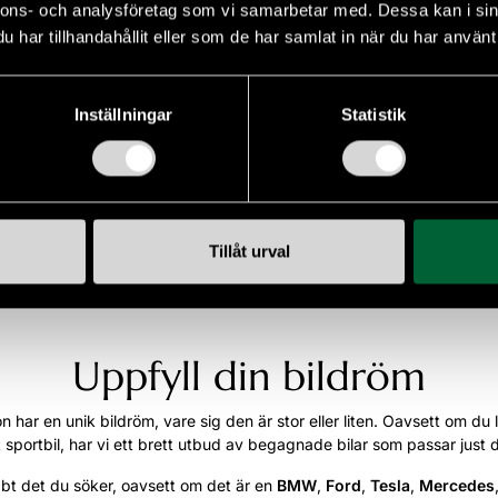
nnons- och analysföretag som vi samarbetar med. Dessa kan i sin
amt utrustning
har tillhandahållit eller som de har samlat in när du har använt 
ell
Karosseri
Inställningar
Statistik
l i modell
Karosseri
Mina favoriter
Tillåt urval
Uppfyll din bildröm
 har en unik bildröm, vare sig den är stor eller liten. Oavsett om du lä
 sportbil, har vi ett brett utbud av begagnade bilar som passar just 
abbt det du söker, oavsett om det är en
BMW
,
Ford
,
Tesla
,
Mercedes